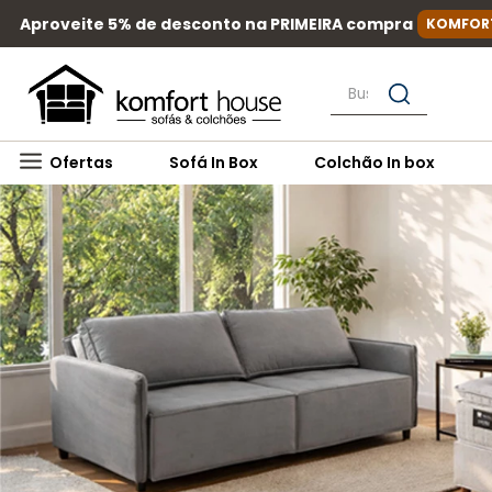
Produtos exclusivos em até
10X SEM JUROS!
Busque por nome, mar
Ofertas
Sofá In Box
Colchão In box