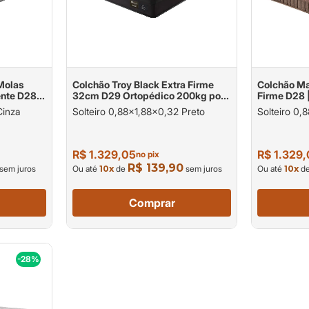
Molas
Colchão Troy Black Extra Firme
Colchão M
ente D28
32cm D29 Ortopédico 200kg por
Firme D28 
kg por
pessoa
pessoa
Cinza
Solteiro 0,88x1,88x0,32 Preto
Solteiro 0
R$ 1.329,05
R$ 1.329
no pix
R$ 139,90
sem juros
Ou até
10
x
de
sem juros
Ou até
10
x
d
Comprar
-28%