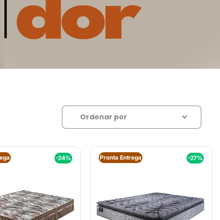
Relevância
Ordenar por
rega
Pronta Entrega
-24%
-27%