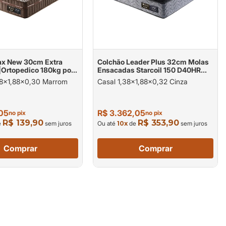
ax New 30cm Extra
Colchão Leader Plus 32cm Molas
|Ortopedico 180kg por
Ensacadas Starcoil 150 D40HR
150kg por pessoa.
,88x1,88x0,30 Marrom
Casal 1,38x1,88x0,32 Cinza
,05
R$ 3.362,05
no pix
no pix
R$ 139,90
R$ 353,90
e
sem juros
Ou até
10
x
de
sem juros
Comprar
Comprar