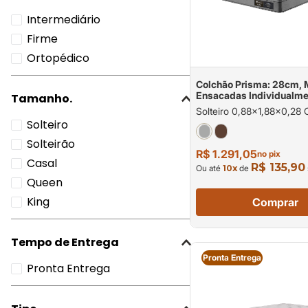
Intermediário
Firme
Ortopédico
Colchão Prisma: 28cm, 
Ensacadas Individualm
Tamanho.
Suporte de Peso até 120
Solteiro 0,88x1,88x0,28 
Pessoa
Solteiro
Solteirão
R$ 1.291,05
no pix
Casal
R$ 135,90
Ou até
10
x
de
Queen
King
Comprar
Tempo de Entrega
Pronta Entrega
Pronta Entrega