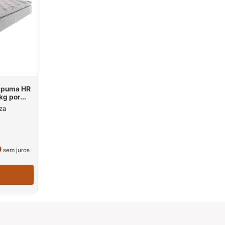
spuma HR
kg por
za
0
sem juros