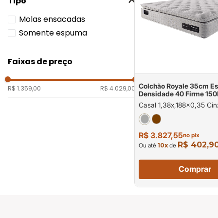
Tipo
Molas ensacadas
Somente espuma
Faixas de preço
Colchão Royale 35cm E
R$ 1.359,00
R$ 4.029,00
Densidade 40 Firme 150
pessoa
Casal 1,38x,188x0,35 Cin
R$ 3.827,55
no pix
R$ 402,9
Ou até
10
x
de
Comprar