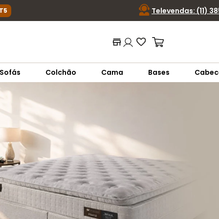
Televendas: (11) 3
ca ou código...
Termos mais buscados
Sofás
Colchão
Cama
Bases
Cabec
1
º
nara
2
º
sofá
3
º
sofá retrátil
4
º
sofá cama
5
º
colchão
6
º
sofá canto
7
º
conjuntos
8
º
baú
9
º
sevilha
10
º
prisma