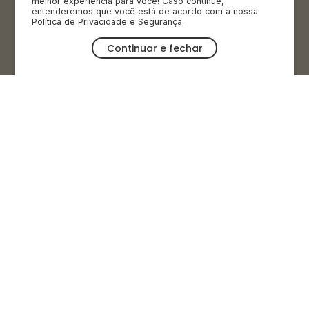
melhor experiência para você! Caso continue,
entenderemos que você está de acordo com a nossa
Política de Privacidade e Segurança
(11) 3854-7001
Continuar e fechar
Segunda a sábado das 9h às 20h.
Domingos e feriados das 9h às 19h
OFERTAS
CATEGORIAS
AMBIENTES
INSTITUCIONAL
AJUDA E SUPORTE
DUVIDAS FREQUENTES