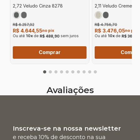
2,72 Veludo Cinza 8278
2,11 Veludo Creme 92
R$ 6.257,92
R$ 4.756,70
R$ 4.644,55
R$ 3.476,05
no pix
no pix
Ou até
10
x
de
sem juros
Ou até
10
x
de
R$ 488,90
R$ 365,9
Comprar
Compra
Avaliações
Inscreva-se na nossa newsletter
e receba 10% de desconto na sua