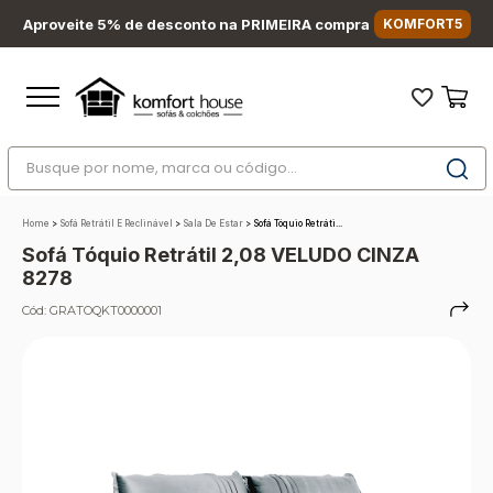
Aproveite 5% de desconto na PRIMEIRA compra
KOMFORT5
Busque por nome, marca ou código...
Termos mais buscados
Home
>
Sofá Retrátil E Reclinável
>
Sala De Estar
>
Sofá Tóquio Retráti...
1
º
nara
Sofá Tóquio Retrátil 2,08 VELUDO CINZA
2
º
sofá
8278
3
º
sofá retrátil
Cód:
GRATOQKT0000001
4
º
sofá cama
5
º
colchão
6
º
sofá canto
7
º
conjuntos
8
º
baú