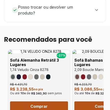
Posso trocar ou devolver um
produto?
Recomendados para você
%
-27%
Sofá Alemanha Retrátil 3
Sofá Bahamas Retr
Lugares
Lugares
1,74 Veludo Cinza 8278
2,09 Boucle Marrom 
R$ 4.431,70
R$ 4.223,70
R$ 3.238,55
R$ 3.086,55
no pix
no pix
Ou até
10
x
de
sem juros
Ou até
10
x
de
R$ 340,90
R$ 324,9
Comprar
Compra