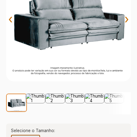
9
º
sevilha
10
º
prisma
‹
›
Selecione o Tamanho: