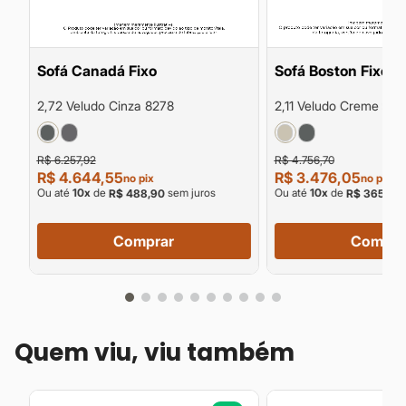
Sofá Canadá Fixo
Sofá Boston Fixo
2,72 Veludo Cinza 8278
2,11 Veludo Creme 920
R$ 6.257,92
R$ 4.756,70
R$ 4.644,55
R$ 3.476,05
no pix
no pix
Ou até
10
x
de
sem juros
Ou até
10
x
de
R$ 488,90
R$ 365,90
Comprar
Compra
Quem viu, viu também