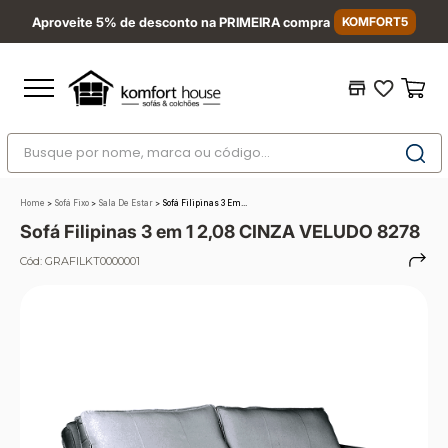
Aproveite 5% de desconto na PRIMEIRA compra
KOMFORT5
Busque por nome, marca ou código...
Termos mais buscados
Home
>
Sofá Fixo
>
Sala De Estar
>
Sofá Filipinas 3 Em...
1
º
nara
Sofá Filipinas 3 em 1 2,08 CINZA VELUDO 8278
2
º
sofá
Cód:
GRAFILKT0000001
3
º
sofá retrátil
4
º
sofá cama
5
º
colchão
6
º
sofá canto
7
º
conjuntos
8
º
baú