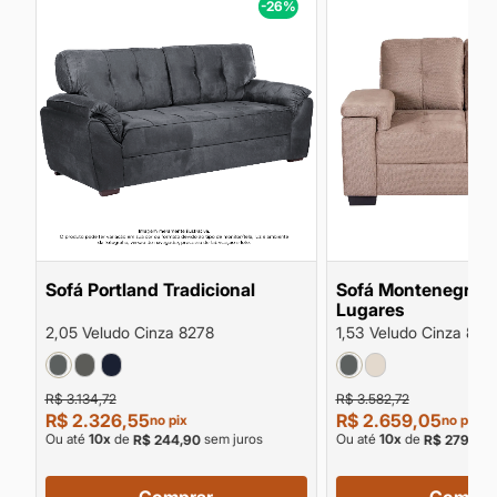
%
-26%
Sofá Portland Tradicional
Sofá Montenegro Tr
Lugares
2,05 Veludo Cinza 8278
1,53 Veludo Cinza 827
R$ 3.134,72
R$ 3.582,72
R$ 2.326,55
R$ 2.659,05
no pix
no pix
Ou até
10
x
de
sem juros
Ou até
10
x
de
s
R$ 244,90
R$ 279,90