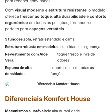
para receber convidados.
Com
visual moderno
e
estrutura resistente
, o modelo
oferece
frescor ao toque
,
alta durabilidade
e
conforto
ergonômico
em todas as posições, tornando-se
perfeito para
espaços versáteis
.
3 funções:
sofá, retrátil estendido e cama
Estrutura robusta em madeira:
estabilidade e segurança
Revestimento com Aloe
toque fresco e livre de
Vera:
odores
Espuma de alta
suporte ideal em todas as
densidade:
funções
Diferenciais Komfort House
Mecanismos ajustáveis
de alta durabilidade