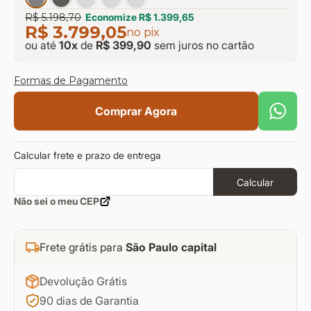
R$ 5.198,70
Economize
R$ 1.399,65
R$ 3.799,05
no pix
ou até
10
x
de
R$ 399,90
sem juros
no cartão
Formas de Pagamento
Comprar Agora
Calcular frete e prazo de entrega
Calcular
Não sei o meu CEP
Frete grátis para
São Paulo capital
Devolução Grátis
90 dias de Garantia