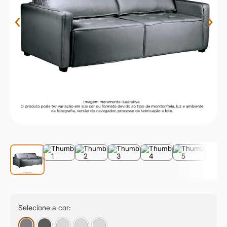
9
º
sevilha
‹
›
10
º
prisma
Selecione a cor: