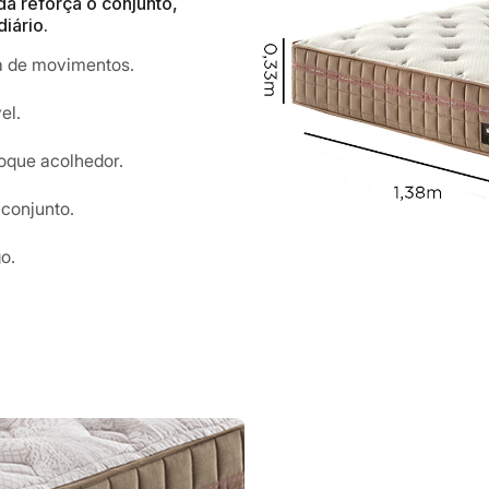
a reforça o conjunto,
iário.
a de movimentos.
el.
oque acolhedor.
 conjunto.
o.