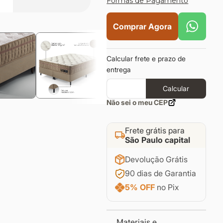
Formas de Pagamento
Comprar Agora
Calcular frete e prazo de
entrega
Calcular
Não sei o meu CEP
Frete grátis para
São Paulo capital
Devolução Grátis
90 dias de Garantia
5% OFF
no Pix
Materiais e