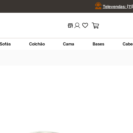
Televendas: (1
 ou código...
Termos mais buscados
Sofás
Colchão
Cama
Bases
Cabe
1
º
nara
2
º
sofá
3
º
sofá retrátil
4
º
sofá cama
5
º
colchão
6
º
sofá canto
7
º
conjuntos
8
º
baú
9
º
sevilha
10
º
prisma