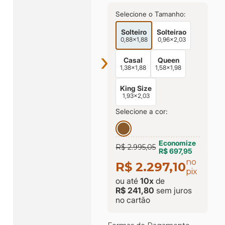
Selecione o Tamanho:
Solteiro
Solteirao
0,88x1,88
0,96x2,03
›
Casal
Queen
1,38x1,88
1,58x1,98
King Size
1,93x2,03
Selecione a cor:
Economize
R$ 2.995,05
R$ 697,95
no
R$ 2.297,10
pix
ou até
10
x
de
R$ 241,80
sem juros
no cartão