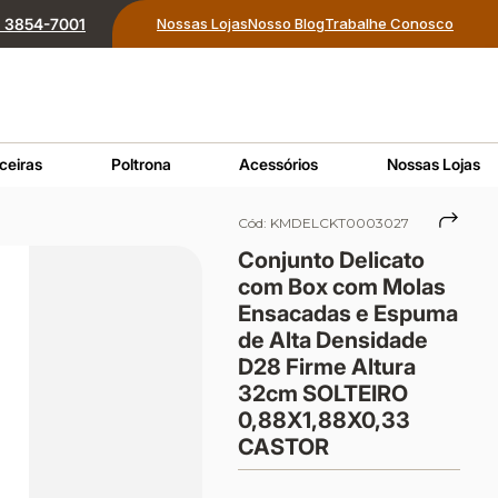
1) 3854-7001
Nossas Lojas
Nosso Blog
Trabalhe Conosco
ceiras
Poltrona
Acessórios
Nossas Lojas
Cód:
KMDELCKT0003027
Conjunto Delicato
com Box com Molas
Ensacadas e Espuma
de Alta Densidade
D28 Firme Altura
32cm SOLTEIRO
0,88X1,88X0,33
CASTOR