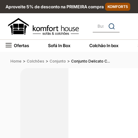
Aproveite 5% de desconto na PRIMEIRA compra
KOMFORT5
Busque por nome, marca
Ofertas
Sofá In Box
Colchão In box
>
>
>
Home
Colchões
Conjunto
Conjunto Delicato C...