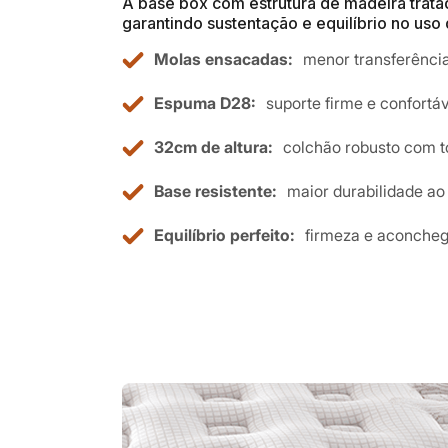
A base box com estrutura de madeira tratad
garantindo sustentação e equilíbrio no uso d
Molas ensacadas:
menor transferênci
Espuma D28:
suporte firme e confortáv
32cm de altura:
colchão robusto com t
Base resistente:
maior durabilidade ao
Equilíbrio perfeito:
firmeza e aconcheg