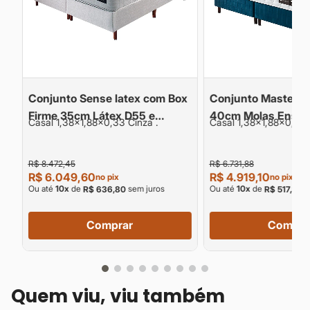
Conjunto Sense latex com Box
Conjunto Master c
Firme 35cm Látex D55 e
40cm Molas Ensa
Casal 1,38x1,88x0,33 Cinza .
Casal 1,38x1,88x0,40 
Espuma HR D40 150kg por
D35HR 160kg
pessoa
R$ 8.472,45
R$ 6.731,88
R$ 6.049,60
R$ 4.919,10
no pix
no pix
Ou até
10
x
de
sem juros
Ou até
10
x
de
s
R$ 636,80
R$ 517,80
Comprar
Compra
Quem viu, viu também