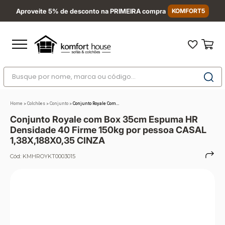
Aproveite 5% de desconto na PRIMEIRA compra
KOMFORT5
Busque por nome, marca ou código...
Termos mais buscados
Home
>
Colchões
>
Conjunto
>
Conjunto Royale Com...
1
º
nara
Conjunto Royale com Box 35cm Espuma HR
2
º
sofá
Densidade 40 Firme 150kg por pessoa CASAL
1,38X,188X0,35 CINZA
3
º
sofá retrátil
Cód:
KMHROYKT0003015
4
º
sofá cama
5
º
sofá canto
6
º
colchão
7
º
conjuntos
8
º
baú