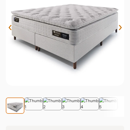
9
º
sevilha
10
º
prisma
‹
›