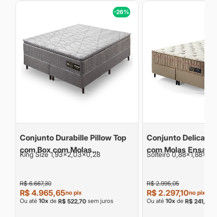
%
-26%
Conjunto Durabille Pillow Top
Conjunto Delicato
com Box com Molas
com Molas Ensaca
King Size 1,93x2,03x0,28
Solteiro 0,88x1,88x0,
Ensacadas e Espuma
Espuma de Alta De
Convencional D28 Conforto
D28 Firme Altura 
R$ 6.667,30
R$ 2.995,05
Médio A
R$ 4.965,65
R$ 2.297,10
no pix
no pix
Ou até
10
x
de
sem juros
Ou até
10
x
de
s
R$ 522,70
R$ 241,80