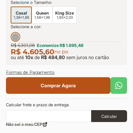
Selecione o Tamanho:
Casal
Queen
King Size
1,38x1,88
1,58x1,98
1,93x2,03
Selecione a cor:
R$ 6.301,08
Economize
R$ 1.695,48
R$ 4.605,60
no pix
ou até
10
x
de
R$ 484,80
sem juros
no cartão
Formas de Pagamento
Comprar Agora
Calcular frete e prazo de entrega
Calcular
Não sei o meu CEP