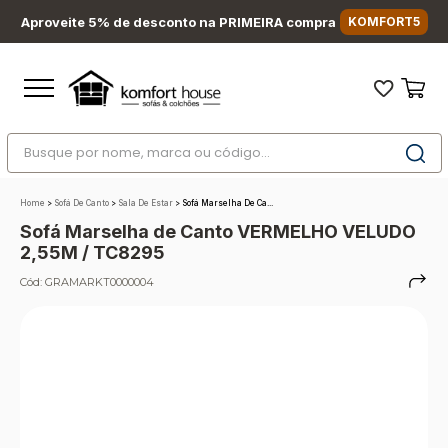
Aproveite 5% de desconto na PRIMEIRA compra
KOMFORT5
Busque por nome, marca ou código...
Termos mais buscados
Home
>
Sofá De Canto
>
Sala De Estar
>
Sofá Marselha De Ca...
1
º
nara
Sofá Marselha de Canto VERMELHO VELUDO
2
º
sofá
2,55M / TC8295
3
º
sofá retrátil
Cód:
GRAMARKT0000004
4
º
sofá cama
5
º
colchão
6
º
sofá canto
7
º
conjuntos
8
º
baú