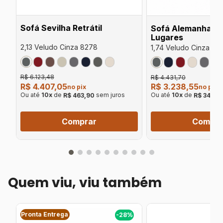
Sofá Sevilha Retrátil
Sofá Alemanha Ret
Lugares
2,13 Veludo Cinza 8278
1,74 Veludo Cinza 82
R$ 6.123,48
R$ 4.431,70
R$ 4.407,05
R$ 3.238,55
no pix
no pix
Ou até
10
x
de
sem juros
Ou até
10
x
de
R$ 463,90
R$ 340,9
Comprar
Compra
Quem viu, viu também
Pronta Entrega
%
-28%