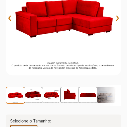
9
º
sevilha
10
º
prisma
‹
›
Selecione o Tamanho: