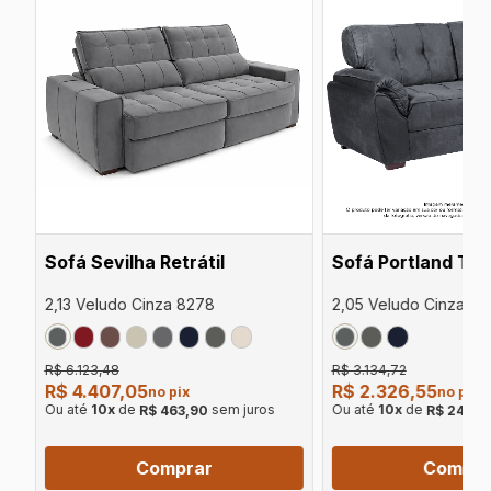
Sofá Sevilha Retrátil
Sofá Portland Tra
2,13 Veludo Cinza 8278
2,05 Veludo Cinza 82
R$ 6.123,48
R$ 3.134,72
R$ 4.407,05
R$ 2.326,55
no pix
no pix
Ou até
10
x
de
sem juros
Ou até
10
x
de
R$ 463,90
R$ 244,9
Comprar
Compra