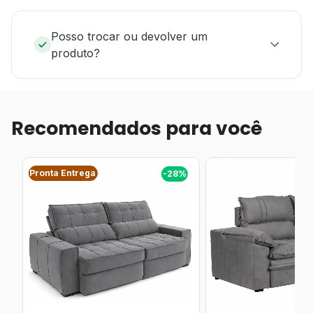
Posso trocar ou devolver um
produto?
Recomendados para você
Pronta Entrega
%
-28%