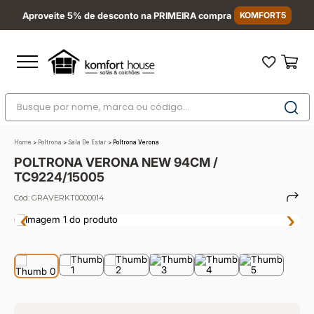
Aproveite 5% de desconto na PRIMEIRA compra
KOMFORT5
Busque por nome, marca ou código...
Termos mais buscados
Home
>
Poltrona
>
Sala De Estar
>
Poltrona Verona
1
º
nara
POLTRONA VERONA NEW 94CM /
2
º
sofá
TC9224/15005
3
º
sofá retrátil
Cód:
GRAVERKT0000014
‹
›
4
º
sofá cama
5
º
colchão
6
º
sofá canto
7
º
conjuntos
8
º
baú