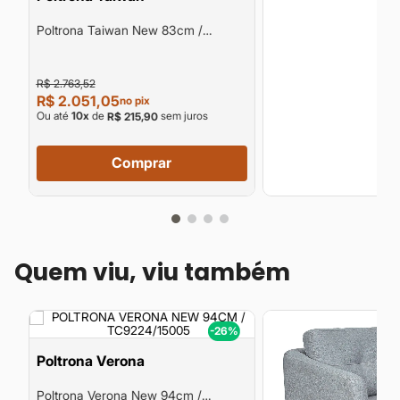
Poltrona Taiwan New 83cm /
Tc9205
R$ 2.763,52
R$ 2.051,05
no pix
Ou até
10
x
de
sem juros
R$ 215,90
Comprar
Quem viu, viu também
%
-26%
Poltrona Verona
Poltrona Verona New 94cm /