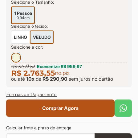
Selecione o Tamanho:
9
º
sevilha
10
º
prisma
1 Pessoa
0,94cm
Selecione o tecido:
LINHO
VELUDO
Selecione a cor:
R$ 3.723,52
Economize
R$ 959,97
R$ 2.763,55
no pix
ou até
10
x
de
R$ 290,90
sem juros
no cartão
Formas de Pagamento
Comprar Agora
Calcular frete e prazo de entrega