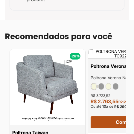
Recomendados para você
%
-26%
Poltrona Verona
Poltrona Verona New 
Tc9224/15005
R$ 3.723,52
R$ 2.763,55
no pix
Ou até
10
x
de
R$ 290,90
Compra
Poltrona Taiwan