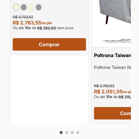
Tc9224/15005
R$ 3.723,52
R$ 2.763,55
no pix
Ou até
10
x
de
sem juros
R$ 290,90
Comprar
Poltrona Taiwan
Poltrona Taiwan New 
Tc9205
R$ 2.763,52
R$ 2.051,05
no pix
Ou até
10
x
de
s
R$ 215,90
Compra