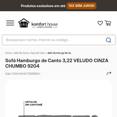
Produtos exclusivos em até
10X SEM JUROS!
Busque por nome, marca ou código...
Termos mais buscados
Home
>
Sofá De Canto
>
Sala De Estar
>
Sofá Hamburgo De Ca...
1
º
nara
Sofá Hamburgo de Canto 3,22 VELUDO CINZA
2
º
sofá
CHUMBO 9204
3
º
sofá retrátil
Cód:
GRAHAMKT0000024
4
º
sofá cama
5
º
colchão
6
º
sofá canto
7
º
conjuntos
8
º
baú