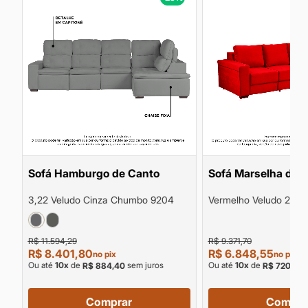
Sofá Hamburgo de Canto
Sofá Marselha de 
3,22 Veludo Cinza Chumbo 9204
Vermelho Veludo 2,55
R$ 11.594,29
R$ 9.371,70
R$ 8.401,80
R$ 6.848,55
no pix
no pix
Ou até
10
x
de
sem juros
Ou até
10
x
de
s
R$ 884,40
R$ 720,90
Comprar
Compra