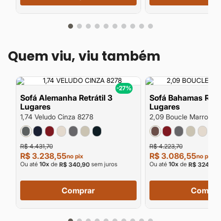
Quem viu, viu também
%
-27%
Sofá Alemanha Retrátil 3
Sofá Bahamas Retrá
Lugares
Lugares
1,74 Veludo Cinza 8278
2,09 Boucle Marrom 9
R$ 4.431,70
R$ 4.223,70
R$ 3.238,55
R$ 3.086,55
no pix
no pix
Ou até
10
x
de
sem juros
Ou até
10
x
de
R$ 340,90
R$ 324,90
Comprar
Compra