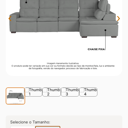
9
º
sevilha
10
º
prisma
‹
›
Selecione o Tamanho: