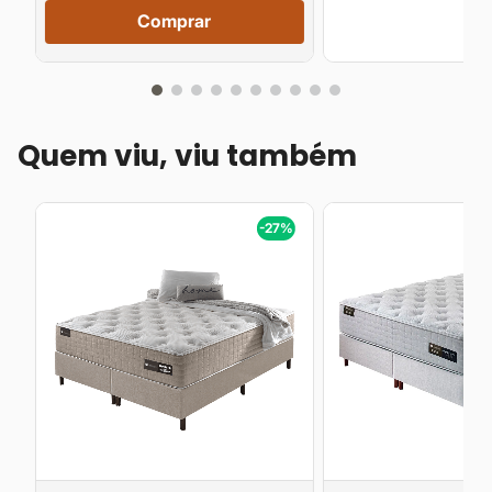
Comprar
Quem viu, viu também
%
-27%