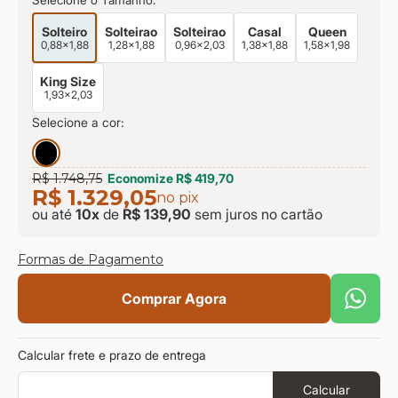
Selecione o Tamanho:
Solteiro
Solteirao
Solteirao
Casal
Queen
0,88x1,88
1,28x1,88
0,96x2,03
1,38x1,88
1,58x1,98
King Size
1,93x2,03
Selecione a cor:
R$ 1.748,75
Economize
R$ 419,70
R$ 1.329,05
no pix
ou até
10
x
de
R$ 139,90
sem juros
no cartão
Formas de Pagamento
Comprar Agora
Calcular frete e prazo de entrega
Calcular