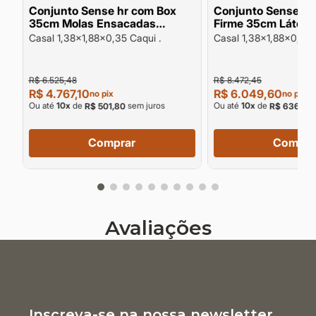
me
Conjunto Sense hr com Box
Conjunto Sense latex com Box
35cm Molas Ensacadas
Firme 35cm Látex D55 e
Espuma HR Densidade 33 e HR
Espuma HR D40 15
Casal 1,38x1,88x0,35 Caqui .
Casal 1,38x1,88x0,33 
D40 suporte 140kg pessoa
pessoa
R$ 6.525,48
R$ 8.472,45
R$ 4.767,10
R$ 6.049,60
no pix
no pix
Ou até
10
x
de
sem juros
Ou até
10
x
de
R$ 501,80
R$ 636,80
Comprar
Compra
Avaliações
Inscreva-se na nossa newsletter