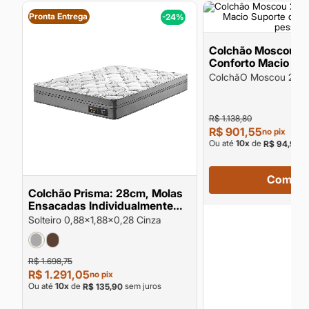
Pronta Entrega
%
-24%
Colchão Moscou 2
Conforto Macio Su
Peso 100kg por pe
ColchãO Moscou 24c
Conforto Macio Supor
100kg Por Pessoa
R$ 1.138,80
R$ 901,55
no pix
Ou até
10
x
de
se
R$ 94,90
Compra
a
Colchão Prisma: 28cm, Molas
g
Ensacadas Individualmente
D28 Suporte de Peso até
Solteiro 0,88x1,88x0,28 Cinza
120kg por Pessoa
R$ 1.698,75
R$ 1.291,05
no pix
Ou até
10
x
de
sem juros
R$ 135,90