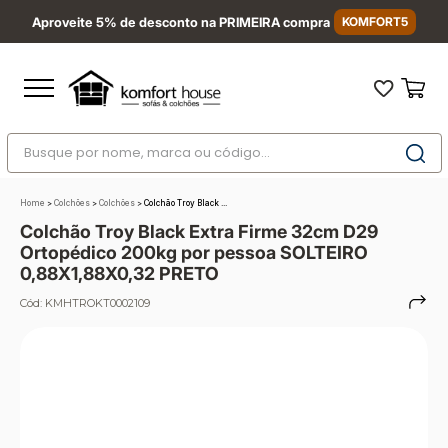
Aproveite 5% de desconto na PRIMEIRA compra
KOMFORT5
Busque por nome, marca ou código...
Termos mais buscados
Home
>
Colchões
>
Colchões
>
Colchão Troy Black ...
1
º
nara
Colchão Troy Black Extra Firme 32cm D29
2
º
sofá
Ortopédico 200kg por pessoa SOLTEIRO
0,88X1,88X0,32 PRETO
3
º
sofá retrátil
Cód:
KMHTROKT0002109
4
º
sofá cama
5
º
colchão
6
º
sofá canto
7
º
conjuntos
8
º
baú