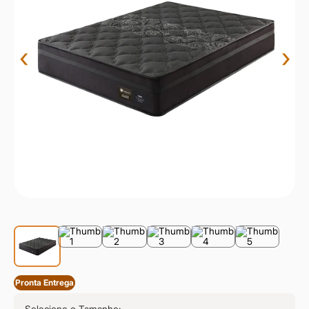
9
º
sevilha
10
º
prisma
‹
›
Pronta Entrega