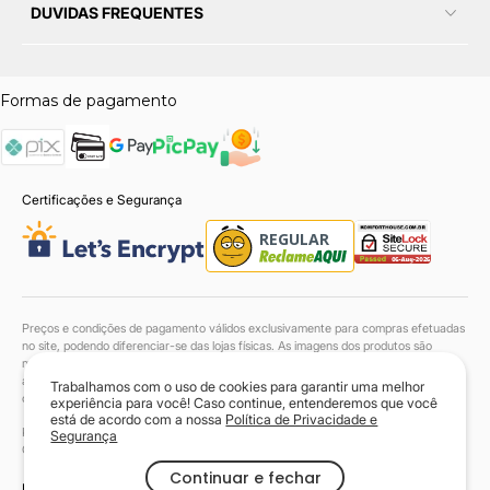
DUVIDAS FREQUENTES
Formas de pagamento
Certificações e Segurança
Preços e condições de pagamento válidos exclusivamente para compras efetuadas
no site, podendo diferenciar-se das lojas físicas. As imagens dos produtos são
meramente ilustrativas. Todos os preços e condições comerciais estão sujeitos a
alteração sem aviso prévio. Consulte a disponibilidade em estoque para os produtos
Trabalhamos com o uso de cookies para garantir uma melhor
com entrega até 48h.
experiência para você! Caso continue, entenderemos que você
está de acordo com a nossa
Política de Privacidade e
Komfort House Sofás LTDA. | 38.046.549/0001-90 | Todos os direitos reservados.
Segurança
Copyright© 2024
Continuar e fechar
Powered by