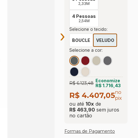
2,33M
4 Pessoas
2,54M
Selecione o tecido:
›
BOUCLE
VELUDO
Selecione a cor:
Economize
R$ 6.123,48
R$ 1.716,43
no
R$ 4.407,05
pix
ou até
10
x
de
R$ 463,90
sem juros
no cartão
Formas de Pagamento