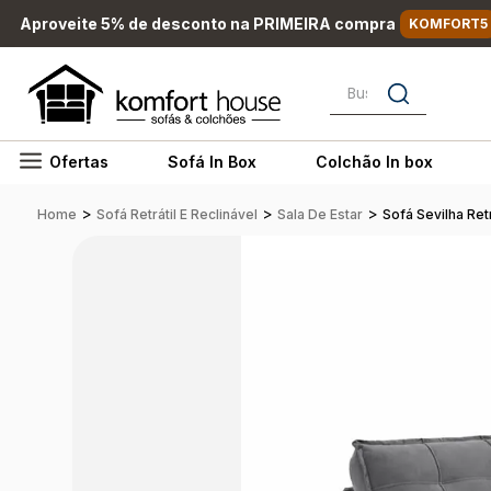
Aproveite 5% de desconto na PRIMEIRA compra
KOMFORT5
Busque por nome, marc
Ofertas
Sofá In Box
Colchão In box
>
>
>
Home
Sofá Retrátil E Reclinável
Sala De Estar
Sofá Sevilha Retr