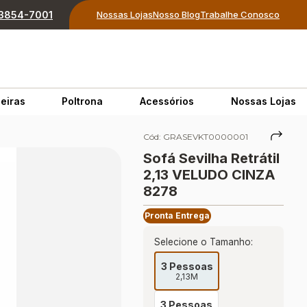
) 3854-7001
Nossas Lojas
Nosso Blog
Trabalhe Conosco
eiras
Poltrona
Acessórios
Nossas Lojas
Cód:
GRASEVKT0000001
Sofá Sevilha Retrátil
2,13 VELUDO CINZA
8278
Pronta Entrega
Selecione o Tamanho:
3 Pessoas
2,13M
3 Pessoas