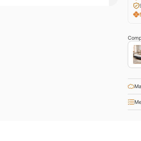
Compl
Ma
Me