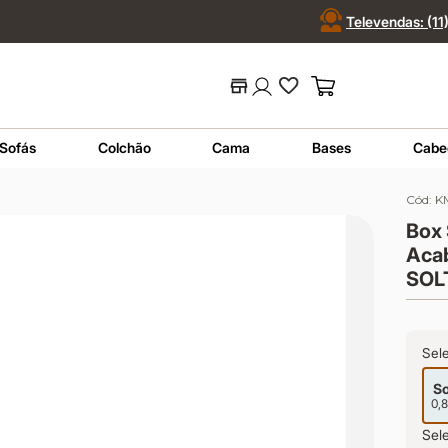
Televendas: (1
 ou código...
Termos mais buscados
Sofás
Colchão
Cama
Bases
Cabe
1
º
nara
2
º
sofá
Cód:
K
3
º
sofá retrátil
Box 
4
º
sofá cama
Acab
5
º
colchão
SOL
6
º
sofá canto
7
º
conjuntos
Sel
8
º
baú
So
9
º
sevilha
0,
10
º
prisma
Sele