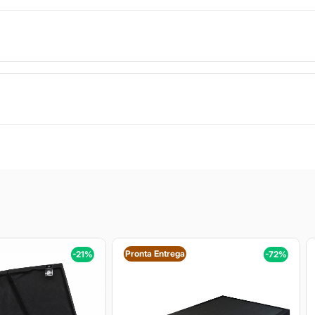
Pronta Entrega
-21%
-72%