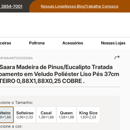
1) 3854-7001
Nossas Lojas
Nosso Blog
Trabalhe Conosco
ceiras
Poltrona
Acessórios
Nossas Lojas
MHSAAKT0002064
Saara Madeira de Pinus/Eucalipto Tratada
amento em Veludo Poliéster Liso Pés 37cm
TEIRO 0,88X1,88X0,25 COBRE .
ecione o Tamanho:
lteiro
Solteirao
Casal
Queen
King Size
88x1,88
0,96x2,03
1,38x1,88
1,58x1,98
1,93x2,03
cione a cor: