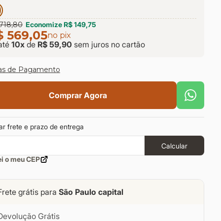
718,80
Economize
R$ 149,75
$ 569,05
no pix
até
10
x
de
R$ 59,90
sem juros
no cartão
as de Pagamento
Comprar Agora
ar frete e prazo de entrega
Calcular
ei o meu CEP
Frete grátis para
São Paulo capital
Devolução Grátis