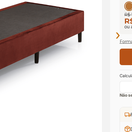
R$ 
R
ou 
›
Form
Calcul
Não s