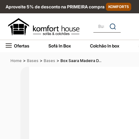
Aproveite 5% de desconto na PRIMEIRA compra
KOMFORT5
Busque por nome, marca
Ofertas
Sofá In Box
Colchão In box
>
>
>
Home
Bases
Bases
Box Saara Madeira D...