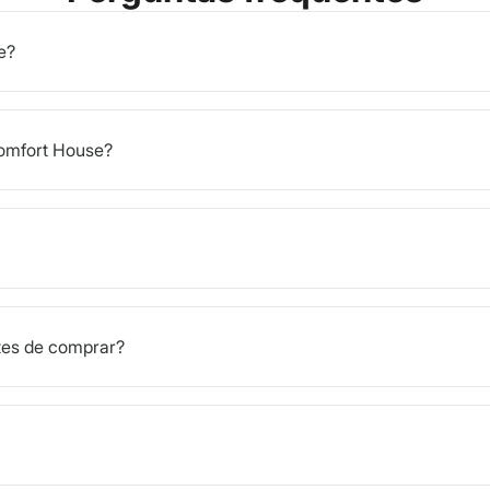
e?
Komfort House?
tes de comprar?