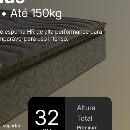
• Até 150kg
l e espuma HR de alta performance para
mparável para uso intenso.
o.
Altura
32
Total
a suportar
Premium