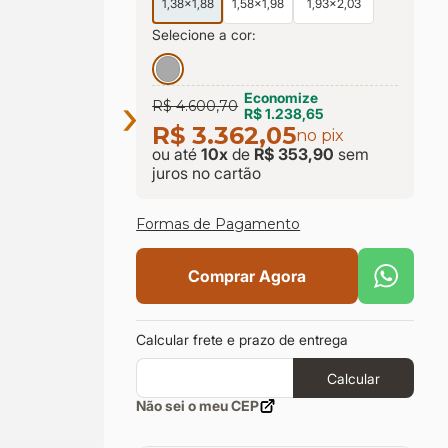
1,38x1,88
1,58x1,98
1,93x2,03
Selecione a cor:
›
Economize
R$ 4.600,70
R$ 1.238,65
R$ 3.362,05
no pix
ou até
10
x
de
R$ 353,90
sem
juros
no cartão
Formas de Pagamento
Comprar Agora
Calcular frete e prazo de entrega
Calcular
Não sei o meu CEP