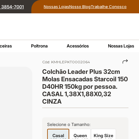
1) 3854-7001
Nossas Lojas
Nosso Blog
Trabalhe Conosco
ceiras
Poltrona
Acessórios
Nossas Lojas
Cód:
KMHLEPKT0002064
Colchão Leader Plus 32cm
Molas Ensacadas Starcoil 150
D40HR 150kg por pessoa.
CASAL 1,38X1,88X0,32
CINZA
Selecione o Tamanho:
Casal
Queen
King Size