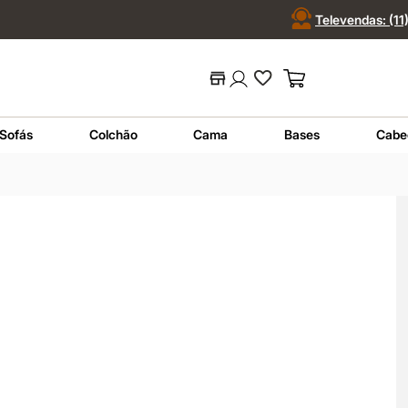
Televendas: (1
 ou código...
Termos mais buscados
Sofás
Colchão
Cama
Bases
Cabe
1
º
nara
2
º
sofá
3
º
sofá retrátil
4
º
sofá cama
5
º
colchão
6
º
sofá canto
7
º
conjuntos
8
º
baú
9
º
sevilha
10
º
prisma