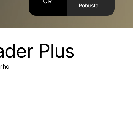
CM
Robusta
ader Plus
enho