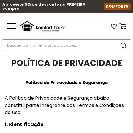
Aproveite 5% de desconto na PRIMEIRA
KOMFORT5
compra
Busque por nome, marca ou código...
Termos mais buscados
POLÍTICA DE PRIVACIDADE
1
º
nara
2
º
sofá
Política de Privacidade e Segurança
3
º
sofá retrátil
4
º
sofá cama
A Política de Privacidade e Segurança abaixo 
5
º
colchão
constitui parte integrante dos Termos e Condições 
6
º
sofá canto
de Uso.
7
º
conjuntos
1. Identificação
8
º
baú