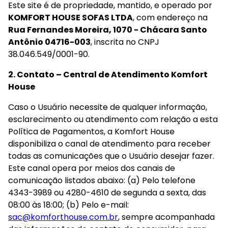
Este site é de propriedade, mantido, e operado por 
9
º
sevilha
KOMFORT HOUSE SOFAS LTDA
, com endereço na 
10
º
prisma
Rua Fernandes Moreira, 1070 - Chácara Santo 
Antônio 04716-003
, inscrita no CNPJ 
38.046.549/0001-90.
2. Contato – Central de Atendimento Komfort 
House
Caso o Usuário necessite de qualquer informação, 
esclarecimento ou atendimento com relação a esta 
Política de Pagamentos, a Komfort House 
disponibiliza o canal de atendimento para receber 
todas as comunicações que o Usuário desejar fazer. 
Este canal opera por meios dos canais de 
comunicação listados abaixo: (a) Pelo telefone 
4343-3989 ou 4280-4610 de segunda a sexta, das 
08:00 às 18:00; (b) Pelo e-mail: 
sac@komforthouse.com.br
, sempre acompanhada 