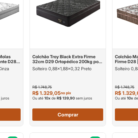
Molas
Colchão Troy Black Extra Firme
Colchão M
ente D28
32cm D29 Ortopédico 200kg por
Firme D28 
kg por
pessoa
pessoa
Cinza
Solteiro 0,88x1,88x0,32 Preto
Solteiro 0
R$ 1.748,75
R$ 1.748,75
R$ 1.329,05
R$ 1.329
no pix
juros
Ou até
10
x
de
R$ 139,90
sem juros
Ou até
10
x
d
Comprar