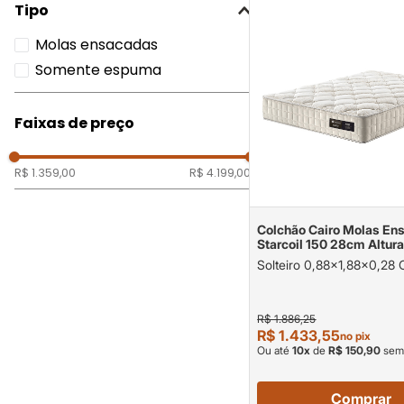
Tipo
Molas ensacadas
Somente espuma
Faixas de preço
R$ 1.359,00
R$ 4.199,00
Colchão Cairo Molas En
Starcoil 150 28cm Altur
Suporte até 120kg/pess
Solteiro 0,88x1,88x0,28
R$ 1.886,25
R$ 1.433,55
no pix
Ou até
10
x
de
R$ 150,90
sem 
Comprar