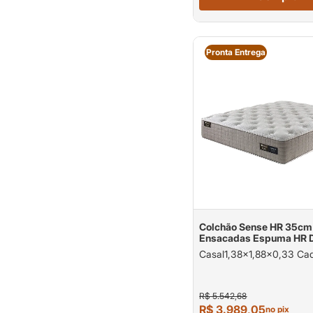
Pronta Entrega
Colchão Sense HR 35cm
Ensacadas Espuma HR 
33 e HR Densidade 40 s
Casal1,38x1,88x0,33 Ca
140kg
R$ 5.542,68
R$ 3.989,05
no pix