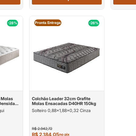
Pronta Entrega
-28%
-26%
 Molas
Colchão Leader 32cm Grafite
Densidade
Molas Ensacadas D40HR 150kg
uporte
qui
Solteiro 0,88x1,88x0,32 Cinza
R$ 2.942,72
R$ 2.184,05
no pix