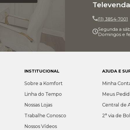
Televenda
(11) 3854-7001
Segunda a sáb
Domingos e fe
INSTITUCIONAL
AJUDA E SU
Sobre a Komfort
Minha Cont
Linha do Tempo
Meus Pedid
Nossas Lojas
Central de
Trabalhe Conosco
2° via de Bo
Nossos Vídeos