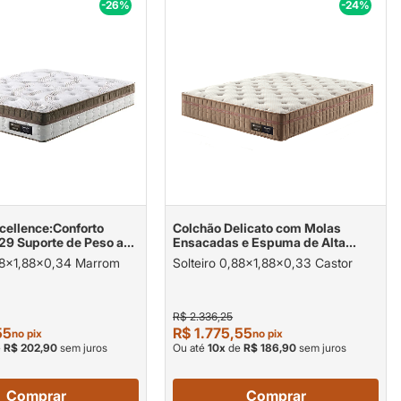
-26%
-24%
cellence:Conforto
Colchão Delicato com Molas
9 Suporte de Peso até
Ensacadas e Espuma de Alta
 molas ensacadas
Densidade D28 Firme Altura 32cm
,88x1,88x0,34 Marrom
Solteiro 0,88x1,88x0,33 Castor
R$ 2.336,25
55
R$ 1.775,55
no pix
no pix
e
R$ 202,90
sem juros
Ou até
10
x
de
R$ 186,90
sem juros
Comprar
Comprar