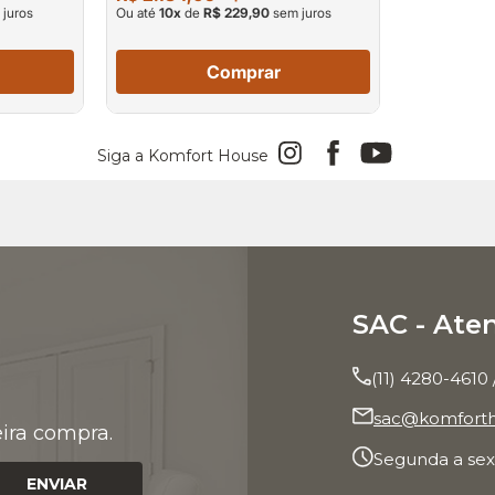
juros
Ou até
10
x
de
R$ 229,90
sem juros
Comprar
Siga a Komfort House
SAC - Ate
(11) 4280-4610 
sac@komforth
ira compra.
Segunda a sext
ENVIAR