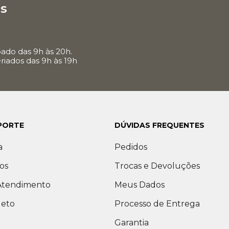
s
ado das 9h às 20h.
riados das 9h às 19h
PORTE
DÚVIDAS FREQUENTES
a
Pedidos
os
Trocas e Devoluções
 Atendimento
Meus Dados
leto
Processo de Entrega
Garantia