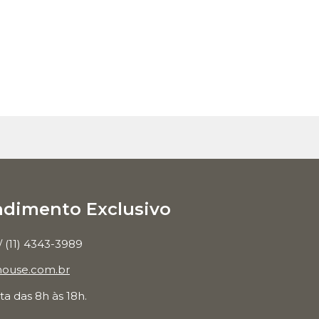
ndimento Exclusivo
/ (11) 4343-3989
ouse.com.br
a das 8h às 18h.