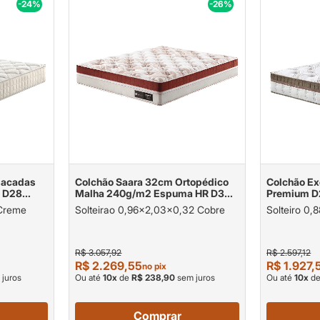
-24%
-26%
sacadas
Colchão Saara 32cm Ortopédico
Colchão Ex
a D28
Malha 240g/m2 Espuma HR D33
Premium D2
oa
180kg por pessoa
120kg com
 Creme
Solteirao 0,96x2,03x0,32 Cobre
Solteiro 0
R$ 3.057,92
R$ 2.597,12
R$ 2.269,55
R$ 1.927,
no pix
juros
Ou até
10
x
de
R$ 238,90
sem juros
Ou até
10
x
d
Comprar