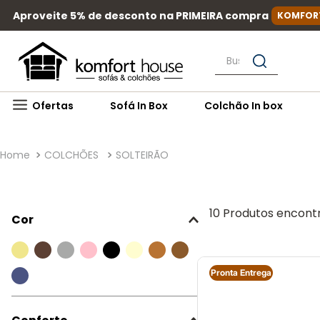
Aproveite 5% de desconto na PRIMEIRA compra
KOMFOR
Busque por nome, mar
Ofertas
Sofá In Box
Colchão In box
COLCHÕES
SOLTEIRÃO
10
Produtos
Cor
Pronta Entrega