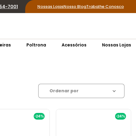
854-7001
Nossas Lojas
Nosso Blog
Trabalhe Conosco
eiras
Poltrona
Acessórios
Nossas Lojas
Relevância
Ordenar por
-24%
-24%