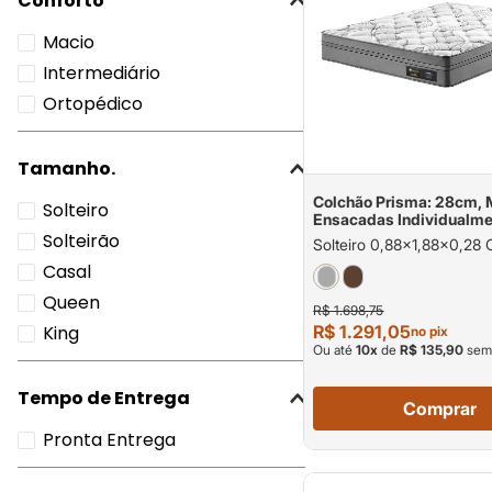
Conforto
Macio
Intermediário
Ortopédico
Tamanho.
Colchão Prisma: 28cm, 
Solteiro
Ensacadas Individualm
Suporte de Peso até 120
Solteirão
Solteiro 0,88x1,88x0,28 
Pessoa
Casal
Queen
R$ 1.698,75
R$ 1.291,05
King
no pix
Ou até
10
x
de
R$ 135,90
sem 
Tempo de Entrega
Comprar
Pronta Entrega