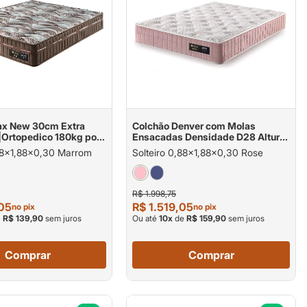
ax New 30cm Extra
Colchão Denver com Molas
|Ortopedico 180kg por
Ensacadas Densidade D28 Altura
de 30cm 120kg por pessoa
,88x1,88x0,30 Marrom
Solteiro 0,88x1,88x0,30 Rose
R$ 1.998,75
,05
R$ 1.519,05
no pix
no pix
e
R$ 139,90
sem juros
Ou até
10
x
de
R$ 159,90
sem juros
Comprar
Comprar