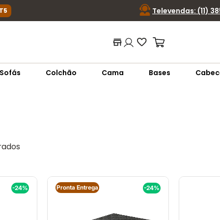
Televendas: (11) 3
T5
ca ou código...
Termos mais buscados
Sofás
Colchão
Cama
Bases
Cabec
1
º
nara
2
º
sofá
3
º
sofá retrátil
4
º
sofá cama
5
º
colchão
6
º
sofá canto
7
º
conjuntos
8
º
baú
Pronta Entrega
-24%
-24%
9
º
sevilha
10
º
prisma