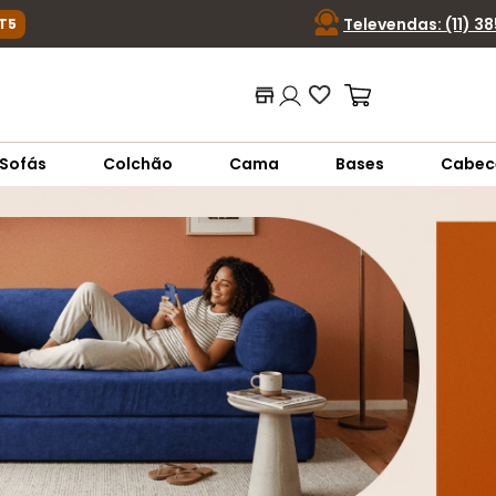
Televendas: (11) 3
T5
ca ou código...
Termos mais buscados
Sofás
Colchão
Cama
Bases
Cabec
1
º
nara
2
º
sofá
3
º
sofá retrátil
4
º
sofá cama
5
º
colchão
6
º
sofá canto
7
º
conjuntos
8
º
baú
9
º
sevilha
10
º
prisma