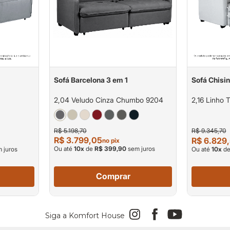
Sofá Barcelona 3 em 1
Sofá Chisi
2,04 Veludo Cinza Chumbo 9204
2,16 Linho 
R$ 5.198,70
R$ 9.345,70
R$ 3.799,05
R$ 6.829
no pix
Ou até
10
x
de
R$ 399,90
sem juros
 juros
Ou até
10
x
d
Comprar
Siga a Komfort House