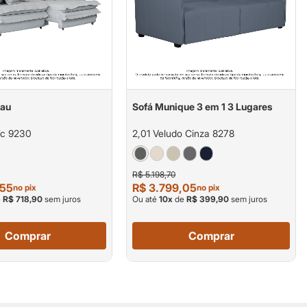
nau
Sofá Munique 3 em 1 3 Lugares
Tc 9230
2,01 Veludo Cinza 8278
R$ 5.198,70
,55
R$ 3.799,05
no pix
no pix
e
R$ 718,90
sem juros
Ou até
10
x
de
R$ 399,90
sem juros
Comprar
Comprar