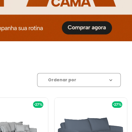
Relevância
Ordenar por
-27%
-27%