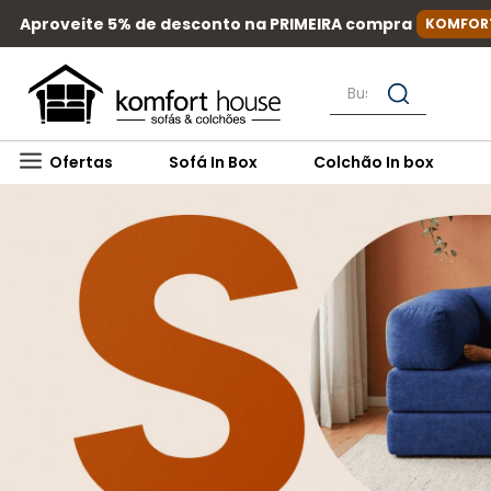
Aproveite 5% de desconto na PRIMEIRA compra
KOMFOR
Busque por nome, mar
Ofertas
Sofá In Box
Colchão In box