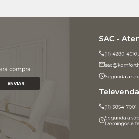
SAC - Ate
(11) 4280-4610 
sac@komforth
ira compra.
Segunda a sext
ENVIAR
Televenda
(11) 3854-7001
Segunda a sáb
Domingos e fe