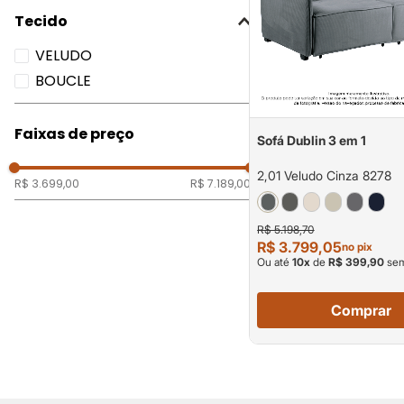
Tecido
VELUDO
BOUCLE
Faixas de preço
Sofá Dublin 3 em 1
2,01 Veludo Cinza 8278
R$ 3.699,00
R$ 7.189,00
R$ 5.198,70
R$ 3.799,05
no pix
Ou até
10
x
de
R$ 399,90
sem
Comprar