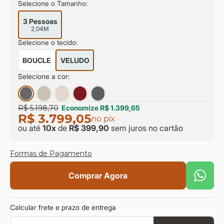
Selecione o Tamanho:
9
º
sevilha
10
º
prisma
3 Pessoas
2,04M
Selecione o tecido:
BOUCLE
VELUDO
Selecione a cor:
R$ 5.198,70
Economize
R$ 1.399,65
R$ 3.799,05
no pix
ou até
10
x
de
R$ 399,90
sem juros
no cartão
Formas de Pagamento
Comprar Agora
Calcular frete e prazo de entrega