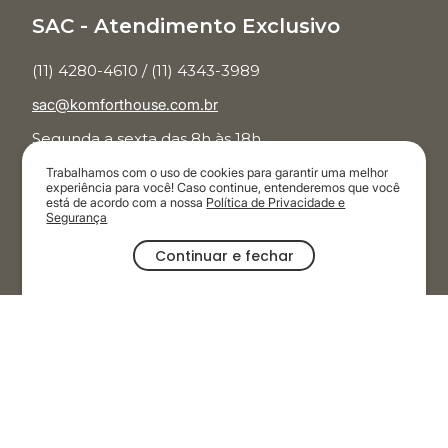
SAC - Atendimento Exclusivo
(11) 4280-4610 / (11) 4343-3989
sac@komforthouse.com.br
Segunda a sexta das 8h às 18h.
Trabalhamos com o uso de cookies para garantir uma melhor
Televendas
experiência para você! Caso continue, entenderemos que você
está de acordo com a nossa
Política de Privacidade e
Segurança
(11) 3854-7001
Continuar e fechar
Segunda a sábado das 9h às 20h.
Domingos e feriados das 9h às 19h
OFERTAS
CATEGORIAS
AMBIENTES