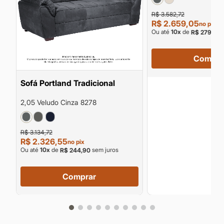
R$ 3.582,72
R$ 2.659,05
no pix
Ou até
10
x
de
s
R$ 279,90
Compra
Sofá Portland Tradicional
2,05 Veludo Cinza 8278
R$ 3.134,72
R$ 2.326,55
no pix
Ou até
10
x
de
sem juros
R$ 244,90
Comprar