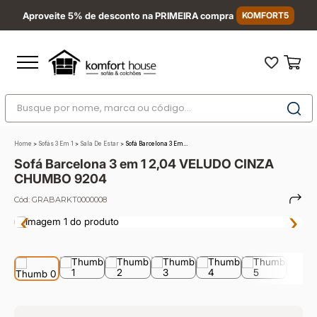
Aproveite 5% de desconto na PRIMEIRA compra
KOMFORT5
Busque por nome, marca ou código...
Termos mais buscados
Home
>
Sofás 3 Em 1
>
Sala De Estar
>
Sofá Barcelona 3 Em...
1
º
nara
Sofá Barcelona 3 em 1 2,04 VELUDO CINZA
2
º
sofá
CHUMBO 9204
3
º
sofá retrátil
Cód:
GRABARKT0000008
‹
›
4
º
sofá cama
5
º
sofá canto
6
º
colchão
7
º
conjuntos
8
º
baú