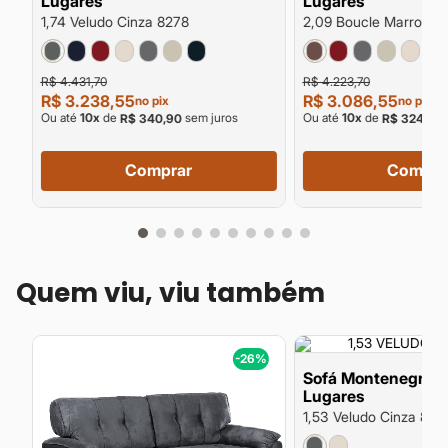
Lugares
Lugares
1,74 Veludo Cinza 8278
2,09 Boucle Marrom 9
R$ 4.431,70
R$ 4.223,70
R$ 3.238,55
R$ 3.086,55
no pix
no pix
Ou até
10
x
de
sem juros
Ou até
10
x
de
R$ 340,90
R$ 324,90
Comprar
Compra
Quem viu, viu também
%
-26%
Sofá Montenegro Tr
Lugares
1,53 Veludo Cinza 827