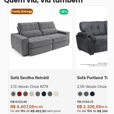
Quem viu, viu também
Pronta Entrega
%
-28%
Sofá Sevilha Retrátil
Sofá Portland Tradi
2,13 Veludo Cinza 8278
2,05 Veludo Cinza 827
R$ 6.123,48
R$ 3.134,72
R$ 4.407,05
R$ 2.326,55
no pix
no pix
Ou até
10
x
de
sem juros
Ou até
10
x
de
R$ 463,90
R$ 244,90