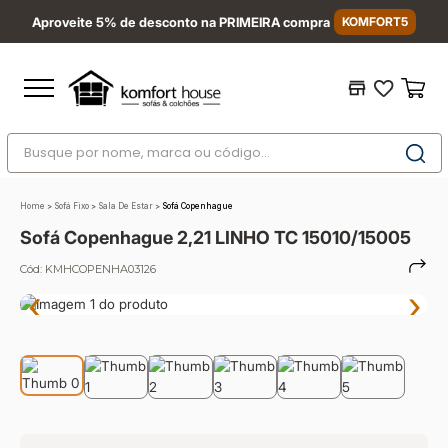
Aproveite 5% de desconto na PRIMEIRA compra
KOMFORT5
Busque por nome, marca ou código...
Termos mais buscados
Home
>
Sofá Fixo
>
Sala De Estar
>
Sofá Copenhague
1
º
nara
Sofá Copenhague 2,21 LINHO TC 15010/15005
2
º
sofá
Cód:
KMHCOPENHA03126
3
º
sofá retrátil
‹
›
4
º
sofá cama
5
º
colchão
6
º
sofá canto
7
º
conjuntos
8
º
baú