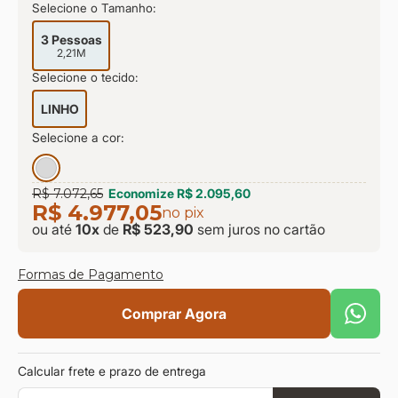
Selecione o Tamanho:
9
º
sevilha
3 Pessoas
10
º
prisma
2,21M
Selecione o tecido:
LINHO
Selecione a cor:
R$ 7.072,65
Economize
R$ 2.095,60
R$ 4.977,05
no pix
ou até
10
x
de
R$ 523,90
sem juros
no cartão
Formas de Pagamento
Comprar Agora
Calcular frete e prazo de entrega