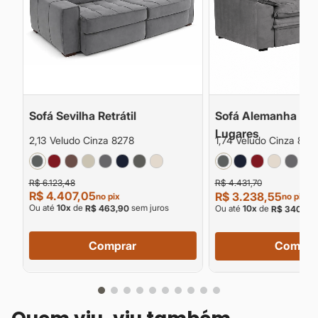
Sofá Sevilha Retrátil
Sofá Alemanha Retr
Lugares
2,13 Veludo Cinza 8278
1,74 Veludo Cinza 827
R$ 6.123,48
R$ 4.431,70
R$ 4.407,05
R$ 3.238,55
no pix
no pix
Ou até
10
x
de
sem juros
Ou até
10
x
de
R$ 463,90
R$ 340,90
Comprar
Compra