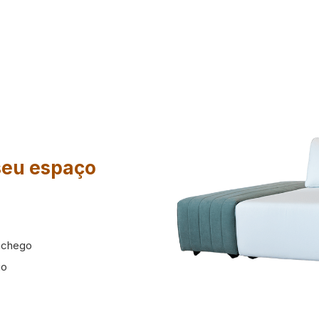
 seu espaço
nchego
io