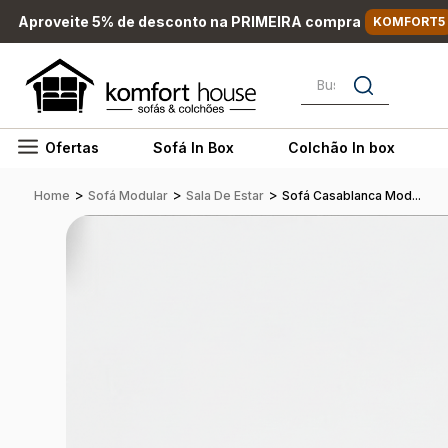
Aproveite 5% de desconto na PRIMEIRA compra
KOMFORT5
Busque por nome, marc
Ofertas
Sofá In Box
Colchão In box
>
>
>
Home
Sofá Modular
Sala De Estar
Sofá Casablanca Mod...