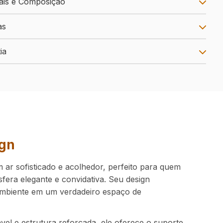
ais e Composição
as
ia
ign
 ar sofisticado e acolhedor, perfeito para quem
fera elegante e convidativa. Seu design
ambiente em um verdadeiro espaço de
el e estrutura reforçada, ele oferece o suporte