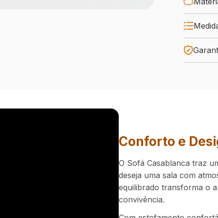
Materi
Medid
Garant
Conforto e Des
O Sofá Casablanca traz um
deseja uma sala com atmos
equilibrado transforma o 
convivência.
Com estofamento confortáv