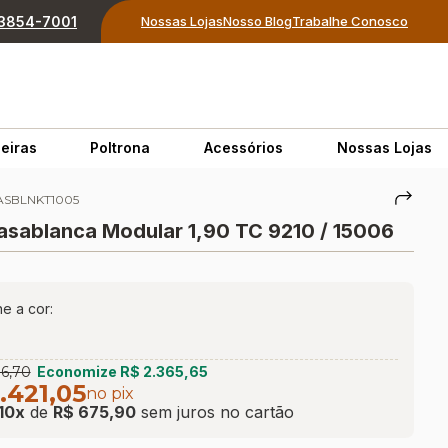
) 3854-7001
Nossas Lojas
Nosso Blog
Trabalhe Conosco
eiras
Poltrona
Acessórios
Nossas Lojas
SBLNKT1005
asablanca Modular 1,90 TC 9210 / 15006
e a cor:
6,70
Economize
R$ 2.365,65
.421,05
no pix
10
x
de
R$ 675,90
sem juros
no cartão