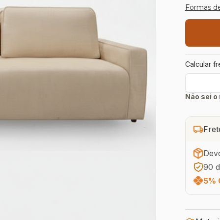
Formas d
Calcular f
Não sei o
Fret
Devo
90 d
5% 