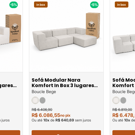
-5%
-5%
in box
in box
Sofá Modular Nara
Sofá Mo
ugares
Komfort In Box 3 lugares
Komfort 
com 1 puff em
em
Boucle Bege
Boucle Beg
R$ 6.406,90
R$ 6.819,00
R$ 6.086,55
R$ 6.478
no pix
 juros
Ou até
10
x
de
R$ 640,69
sem juros
Ou até
10
x
d