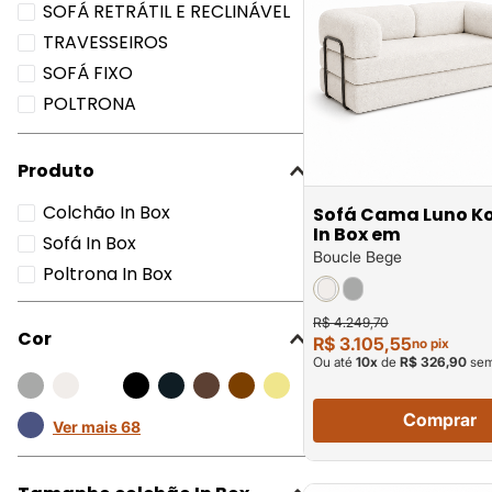
SOFÁ RETRÁTIL E RECLINÁVEL
TRAVESSEIROS
SOFÁ FIXO
POLTRONA
SOFÁS 3 EM 1
SOFÁ DE CANTO
Produto
Ver mais 4
Colchão In Box
Sofá Cama Luno K
In Box em
Sofá In Box
Boucle Bege
Poltrona In Box
R$ 4.249,70
Cor
R$ 3.105,55
no pix
Ou até
10
x
de
R$ 326,90
sem
Comprar
Ver mais 68