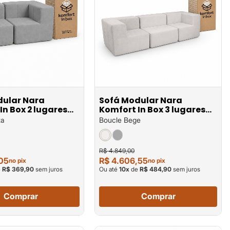
dular Nara
Sofá Modular Nara
In Box 2 lugares
Komfort In Box 3 lugares
em
za
Boucle Bege
R$ 4.849,00
,05
R$ 4.606,55
no pix
no pix
e
R$ 369,90
sem juros
Ou até
10
x
de
R$ 484,90
sem juros
Comprar
Comprar