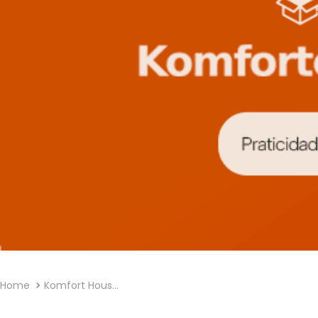
Komfort House Sofás e Colchões