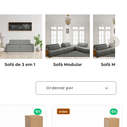
Relevância
Ordenar por
-5%
-5%
in box