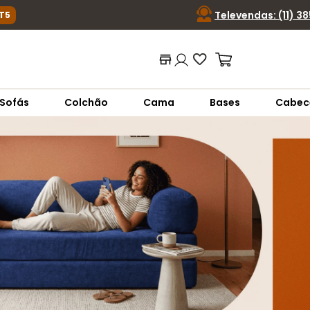
Televendas: (11) 3
T5
ca ou código...
Termos mais buscados
Sofás
Colchão
Cama
Bases
Cabec
1
º
nara
2
º
sofá
3
º
sofá retrátil
4
º
sofá cama
5
º
colchão
6
º
sofá canto
7
º
conjuntos
8
º
baú
9
º
sevilha
10
º
prisma