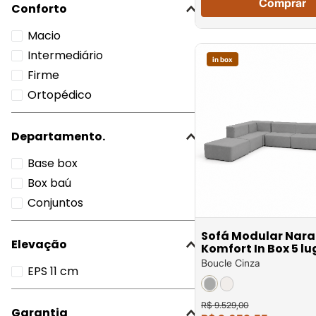
Comprar
Conforto
Macio
Intermediário
in box
Firme
Ortopédico
Departamento.
Base box
Box baú
Conjuntos
Sofá Modular Nara
Elevação
Komfort In Box 5 l
com 1 puff em
Boucle Cinza
EPS 11 cm
R$ 9.529,00
Garantia