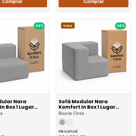
Comprar
Comprar
-24%
-24%
in box
dular Nara
Sofá Modular Nara
In Box 1 Lugar
Komfort In Box 1 Lugar
a em
Canto em
za
Boucle Cinza
R$ 2.311,25