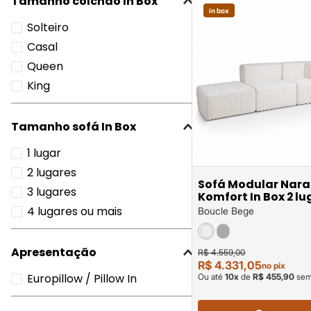
Tamanho colchão In Box
in box
Solteiro
Casal
Queen
King
Tamanho sofá In Box
1 lugar
2 lugares
Sofá Modular Nara
3 lugares
Komfort In Box 2 l
com 1 puff em
4 lugares ou mais
Boucle Bege
Apresentação
R$ 4.559,00
R$ 4.331,05
no pix
Europillow / Pillow In
Ou até
10
x
de
R$ 455,90
sem