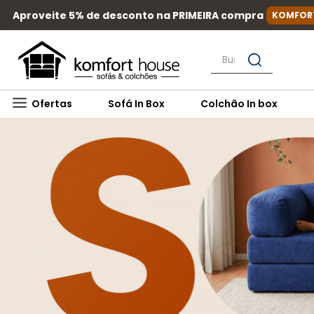
Aproveite 5% de desconto na PRIMEIRA compra
KOMFOR
Busque por nome, mar
Ofertas
Sofá In Box
Colchão In box