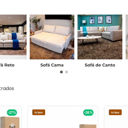
-27%
-26%
in box
in box