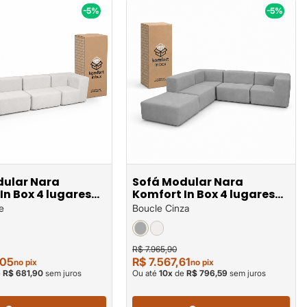
-5%
-5%
dular Nara
Sofá Modular Nara
In Box 4 lugares
Komfort In Box 4 lugares
com 1 puff em
e
Boucle Cinza
R$ 7.965,90
,05
R$ 7.567,61
no pix
no pix
e
R$ 681,90
sem juros
Ou até
10
x
de
R$ 796,59
sem juros