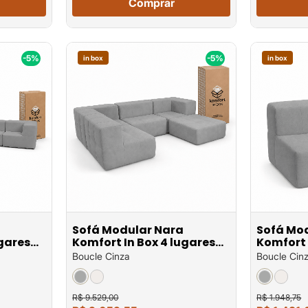
Comprar
-5%
-5%
in box
in box
Sofá Modular Nara
Sofá Mo
ugares
Komfort In Box 4 lugares
Komfort 
com 1 puff em
Poltron
Boucle Cinza
Boucle Cin
R$ 9.529,00
R$ 1.948,75