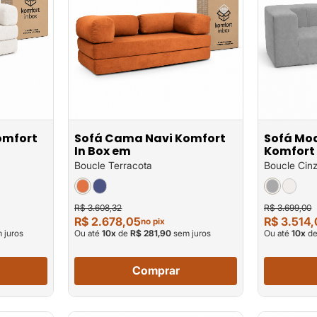
Sofá Cama Navi Komfort
omfort
Sofá Mo
In Box em
Komfort 
em
Boucle Terracota
Boucle Cin
R$ 3.608,32
R$ 3.699,00
R$ 2.678,05
R$ 3.514
no pix
Ou até
10
x
de
R$ 281,90
sem juros
 juros
Ou até
10
x
d
Comprar