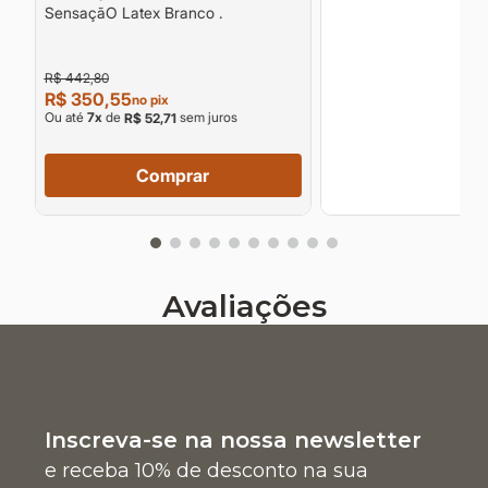
Conforto e Frescor para Noites
SensaçãO Latex Branco .
Tranquilas
R$ 442,80
R$ 350,55
no pix
Ou até
7
x
de
sem juros
R$ 52,71
Comprar
Avaliações
Inscreva-se na nossa newsletter
e receba 10% de desconto na sua