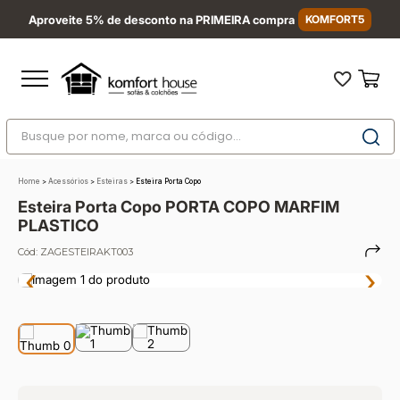
Aproveite 5% de desconto na PRIMEIRA compra
KOMFORT5
Busque por nome, marca ou código...
Termos mais buscados
Home
>
Acessórios
>
Esteiras
>
Esteira Porta Copo
1
º
nara
Esteira Porta Copo PORTA COPO MARFIM
2
º
sofá
PLASTICO
3
º
sofá retrátil
Cód:
ZAGESTEIRAKT003
‹
›
4
º
sofá cama
5
º
colchão
6
º
sofá canto
7
º
conjuntos
8
º
baú