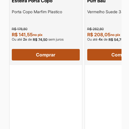
Esteira Porta Copo
Puff Baú
Porta Copo Marfim Plastico
Vermelho Suede 38c
R$ 178,80
R$ 262,80
R$ 141,55
R$ 208,05
no pix
no pix
Ou até
2
x
de
sem juros
Ou até
4
x
de
sem
R$ 74,50
R$ 54,75
Comprar
Compra