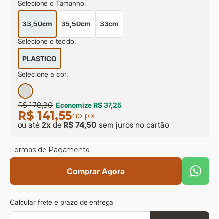
Selecione o Tamanho:
9
º
sevilha
10
º
prisma
33,50cm
35,50cm
33cm
Selecione o tecido:
PLASTICO
Selecione a cor:
R$ 178,80
Economize
R$ 37,25
R$ 141,55
no pix
ou até
2
x
de
R$ 74,50
sem juros
no cartão
Formas de Pagamento
Comprar Agora
Calcular frete e prazo de entrega