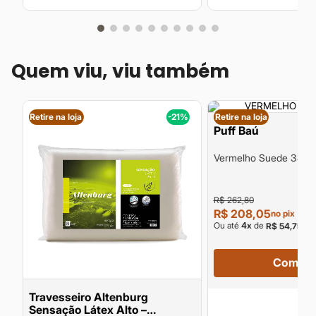
Quem viu, viu também
%
Retire na loja
-21%
Retire na loja
Puff Baú
Vermelho Suede 38c
R$ 262,80
R$ 208,05
no pix
Ou até
4
x
de
sem
R$ 54,75
Compra
Travesseiro Altenburg
Sensação Látex Alto –