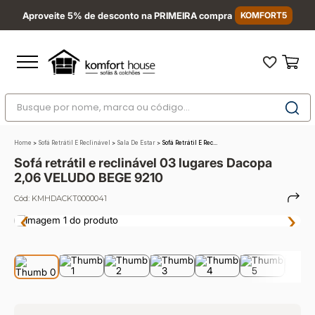
Aproveite 5% de desconto na PRIMEIRA compra
KOMFORT5
Busque por nome, marca ou código...
Termos mais buscados
Home
>
Sofá Retrátil E Reclinável
>
Sala De Estar
>
Sofá Retrátil E Rec...
1
º
nara
Sofá retrátil e reclinável 03 lugares Dacopa
2
º
sofá
2,06 VELUDO BEGE 9210
3
º
sofá retrátil
Cód:
KMHDACKT0000041
‹
›
4
º
sofá cama
5
º
sofá canto
6
º
colchão
7
º
conjuntos
8
º
baú