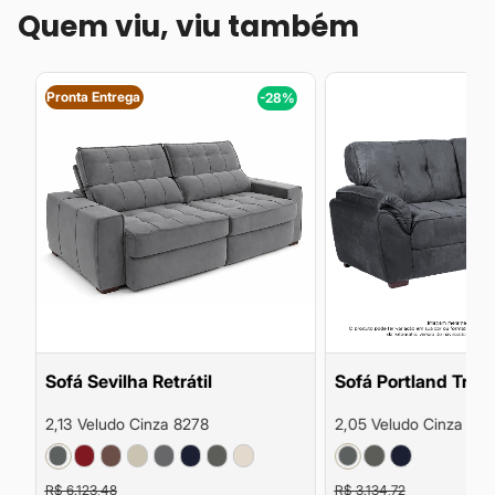
Quem viu, viu também
Pronta Entrega
%
-28%
Sofá Sevilha Retrátil
Sofá Portland Tradi
2,13 Veludo Cinza 8278
2,05 Veludo Cinza 827
R$ 6.123,48
R$ 3.134,72