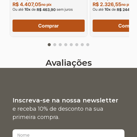
R$ 4.407,05
R$ 2.326,55
no pix
no pix
Ou até
10
x
de
sem juros
Ou até
10
x
de
R$ 463,90
R$ 244,90
Comprar
Compra
Avaliações
Inscreva-se na nossa newsletter
e receba 10% de desconto na sua
primeira compra.