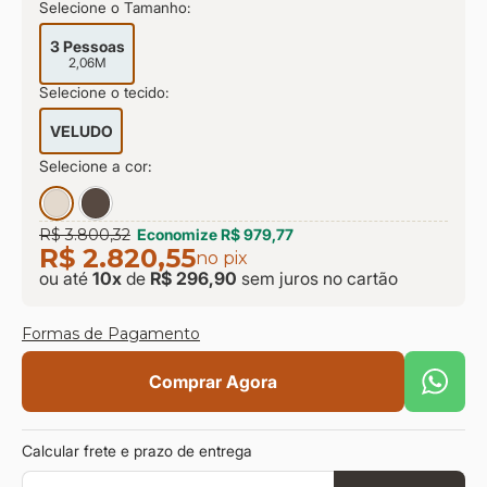
Selecione o Tamanho:
9
º
sevilha
10
º
prisma
3 Pessoas
2,06M
Selecione o tecido:
VELUDO
Selecione a cor:
R$ 3.800,32
Economize
R$ 979,77
R$ 2.820,55
no pix
ou até
10
x
de
R$ 296,90
sem juros
no cartão
Formas de Pagamento
Comprar Agora
Calcular frete e prazo de entrega