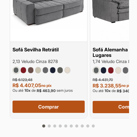
Sofá Sevilha Retrátil
Sofá Alemanha Retr
Lugares
2,13 Veludo Cinza 8278
1,74 Veludo Cinza 827
R$ 6.123,48
R$ 4.431,70
R$ 4.407,05
R$ 3.238,55
no pix
no pix
Ou até
10
x
de
sem juros
Ou até
10
x
de
R$ 463,90
R$ 340,90
Comprar
Compra