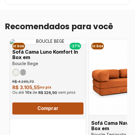
Recomendados para você
%
in box
-27%
in box
Sofá Cama Luno Komfort In
Box em
Boucle Bege
R$ 4.249,70
R$ 3.105,55
no pix
Ou até
10
x
de
sem juros
R$ 326,90
Comprar
Sofá Cama Navi K
Box em
Boucle Terracota