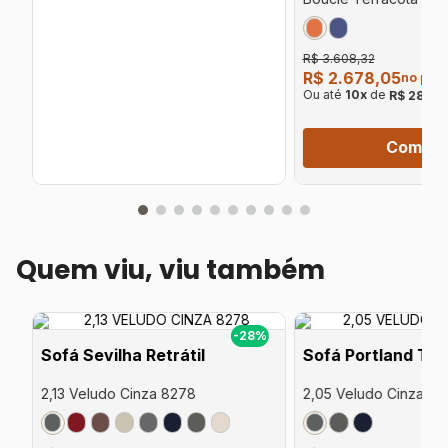
R$ 3.608,32
R$ 2.678,05
no pix
Ou até
10
x
de
R$ 281,9
Compra
Quem viu, viu também
%
-28%
Sofá Sevilha Retrátil
Sofá Portland Tra
2,13 Veludo Cinza 8278
2,05 Veludo Cinza 82