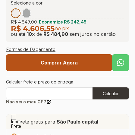
Selecione a cor:
9
º
sevilha
10
º
prisma
R$ 4.849,00
Economize
R$ 242,45
R$ 4.606,55
no pix
ou até
10
x
de
R$ 484,90
sem juros
no cartão
Formas de Pagamento
Comprar Agora
Calcular frete e prazo de entrega
Calcular
Não sei o meu CEP
Frete grátis para
São Paulo capital