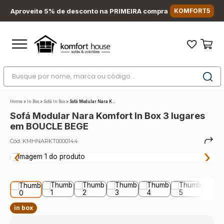
Aproveite 5% de desconto na PRIMEIRA compra
KOMFORT5
Busque por nome, marca ou código...
Termos mais buscados
Home
>
In Box
>
Sofá In Box
>
Sofá Modular Nara K...
1
º
nara
Sofá Modular Nara Komfort In Box 3 lugares
2
º
sofá
em BOUCLE BEGE
3
º
sofá retrátil
Cód:
KMHNARKT0000144
‹
›
4
º
sofá cama
5
º
colchão
6
º
sofá canto
7
º
conjuntos
in box
8
º
baú