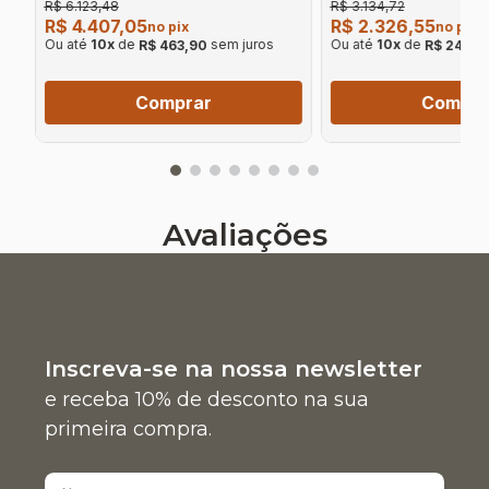
R$ 6.123,48
R$ 3.134,72
R$ 4.407,05
R$ 2.326,55
no pix
no pix
Ou até
10
x
de
sem juros
Ou até
10
x
de
R$ 463,90
R$ 244,9
Comprar
Compra
Avaliações
Inscreva-se na nossa newsletter
e receba 10% de desconto na sua
primeira compra.