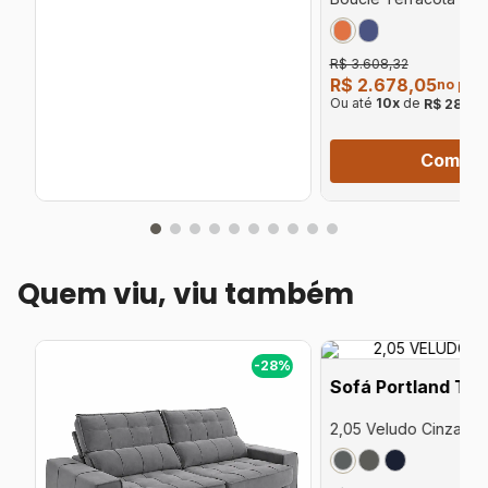
R$ 3.608,32
R$ 2.678,05
no pix
Ou até
10
x
de
R$ 281,9
Compra
Quem viu, viu também
%
-28%
Sofá Portland Tra
2,05 Veludo Cinza 82