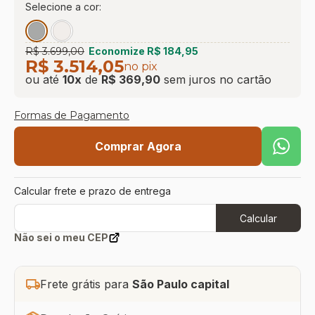
Selecione a cor:
9
º
sevilha
10
º
prisma
R$ 3.699,00
Economize
R$ 184,95
R$ 3.514,05
no pix
ou até
10
x
de
R$ 369,90
sem juros
no cartão
Formas de Pagamento
Comprar Agora
Calcular frete e prazo de entrega
Calcular
Não sei o meu CEP
Frete grátis para
São Paulo capital