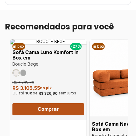
Recomendados para você
%
in box
-27%
in box
Sofá Cama Luno Komfort In
Box em
Boucle Bege
R$ 4.249,70
R$ 3.105,55
no pix
Ou até
10
x
de
sem juros
R$ 326,90
Comprar
Sofá Cama Navi K
Box em
Boucle Terracota