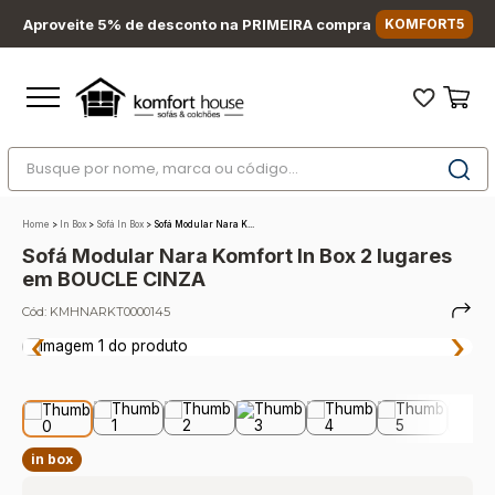
Aproveite 5% de desconto na PRIMEIRA compra
KOMFORT5
Busque por nome, marca ou código...
Termos mais buscados
Home
>
In Box
>
Sofá In Box
>
Sofá Modular Nara K...
1
º
nara
Sofá Modular Nara Komfort In Box 2 lugares
2
º
sofá
em BOUCLE CINZA
3
º
sofá retrátil
Cód:
KMHNARKT0000145
‹
›
4
º
sofá cama
5
º
colchão
6
º
sofá canto
7
º
conjuntos
in box
8
º
baú