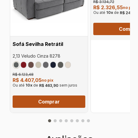
R$ 3.134,72
R$ 2.326,55
no pix
Ou até
10
x
de
R$ 244,9
Compra
Sofá Sevilha Retrátil
2,13 Veludo Cinza 8278
R$ 6.123,48
R$ 4.407,05
no pix
Ou até
10
x
de
sem juros
R$ 463,90
Comprar