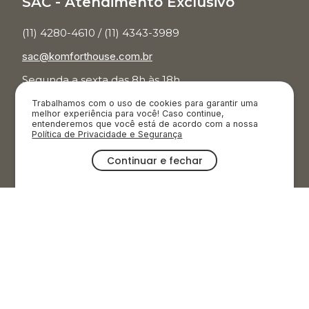
SAC - Atendimento Exclusivo
(11) 4280-4610 / (11) 4343-3989
sac@komforthouse.com.br
Segunda a sexta das 8h às 18h.
Trabalhamos com o uso de cookies para garantir uma
Televendas
melhor experiência para você! Caso continue,
entenderemos que você está de acordo com a nossa
Política de Privacidade e Segurança
(11) 3854-7001
Continuar e fechar
Segunda a sábado das 9h às 20h.
Domingos e feriados das 9h às 19h
OFERTAS
CATEGORIAS
AMBIENTES