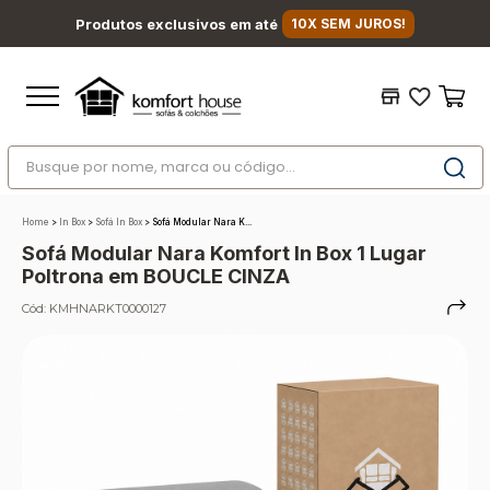
Produtos exclusivos em até
10X SEM JUROS!
Busque por nome, marca ou código...
Termos mais buscados
Home
>
In Box
>
Sofá In Box
>
Sofá Modular Nara K...
1
º
nara
Sofá Modular Nara Komfort In Box 1 Lugar
2
º
sofá
Poltrona em BOUCLE CINZA
3
º
sofá retrátil
Cód:
KMHNARKT0000127
4
º
sofá cama
5
º
colchão
6
º
sofá canto
7
º
conjuntos
8
º
baú