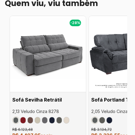
Quem viu, viu também
%
-28%
Sofá Sevilha Retrátil
Sofá Portland Tra
2,13 Veludo Cinza 8278
2,05 Veludo Cinza 82
R$ 6.123,48
R$ 3.134,72