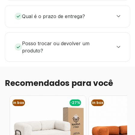
Qual é o prazo de entrega?
Posso trocar ou devolver um
produto?
Recomendados para você
%
in box
-27%
in box