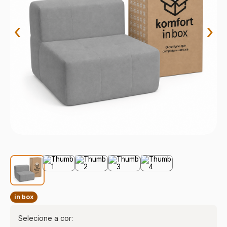
9
º
sevilha
10
º
prisma
‹
›
in box
Selecione a cor: