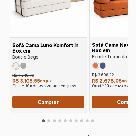
Sofá Cama Navi K
Sofá Cama Luno Komfort In
Box em
Box em
Boucle Terracota
Boucle Bege
R$ 3.608,32
R$ 4.249,70
R$ 2.678,05
R$ 3.105,55
no pix
no pix
Ou até
10
x
de
Ou até
10
x
de
sem juros
R$ 281,9
R$ 326,90
Compra
Comprar