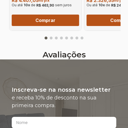
R$ 4.407,05
R$ 2.326,55
no pix
no pix
Ou até
10
x
de
sem juros
Ou até
10
x
de
R$ 463,90
R$ 244,9
Comprar
Compra
Avaliações
Inscreva-se na nossa newsletter
e receba 10% de desconto na sua
primeira compra.