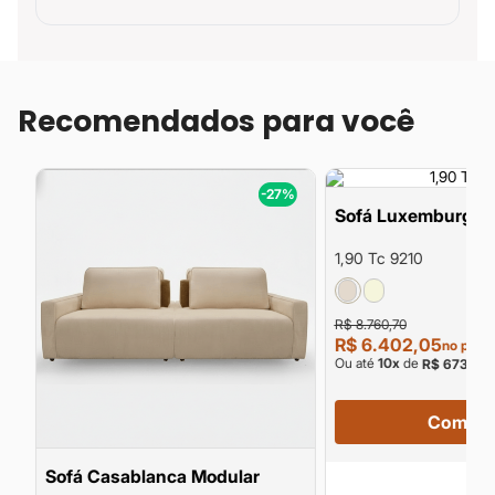
Recomendados para você
%
-27%
Sofá Luxemburgo 
1,90 Tc 9210
R$ 8.760,70
R$ 6.402,05
no pix
Ou até
10
x
de
R$ 673,90
Compra
Sofá Casablanca Modular