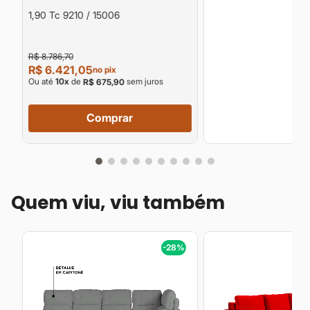
1,90 Tc 9210 / 15006
R$ 8.786,70
R$ 6.421,05
no pix
Ou até
10
x
de
sem juros
R$ 675,90
Comprar
Quem viu, viu também
%
-28%