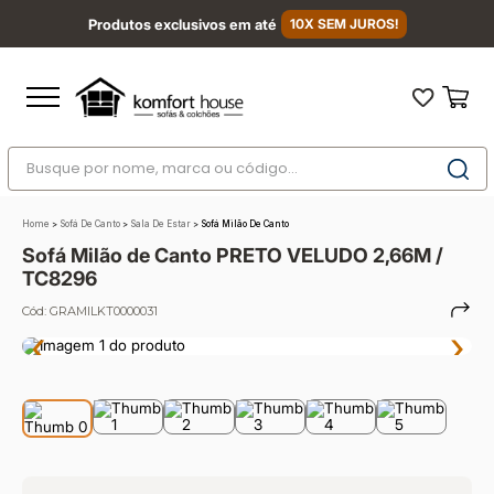
Produtos exclusivos em até
10X SEM JUROS!
Busque por nome, marca ou código...
Termos mais buscados
Home
>
Sofá De Canto
>
Sala De Estar
>
Sofá Milão De Canto
1
º
nara
Sofá Milão de Canto PRETO VELUDO 2,66M /
2
º
sofá
TC8296
3
º
sofá retrátil
Cód:
GRAMILKT0000031
‹
›
4
º
sofá cama
5
º
sofá canto
6
º
colchão
7
º
conjuntos
8
º
baú