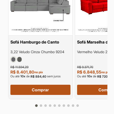
Sofá Hamburgo de Canto
Sofá Marselha de 
3,22 Veludo Cinza Chumbo 9204
Vermelho Veludo 2,55
R$ 11.594,29
R$ 9.371,70
R$ 8.401,80
R$ 6.848,55
no pix
no pix
Ou até
10
x
de
sem juros
Ou até
10
x
de
s
R$ 884,40
R$ 720,90
Comprar
Compra