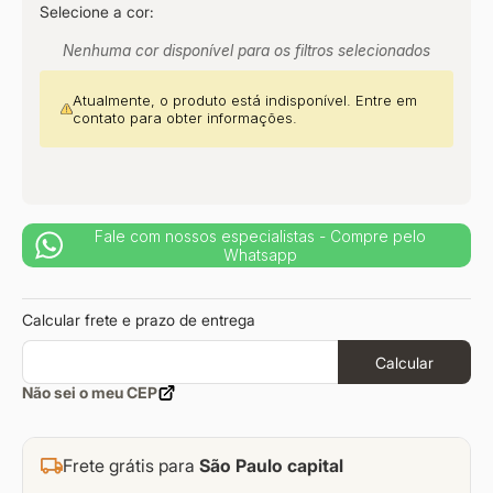
Selecione a cor:
9
º
sevilha
10
º
prisma
Nenhuma cor disponível para os filtros selecionados
Atualmente, o produto está indisponível. Entre em
contato para obter informações.
Fale com nossos especialistas - Compre pelo
Whatsapp
Calcular frete e prazo de entrega
Calcular
Não sei o meu CEP
Frete grátis para
São Paulo capital