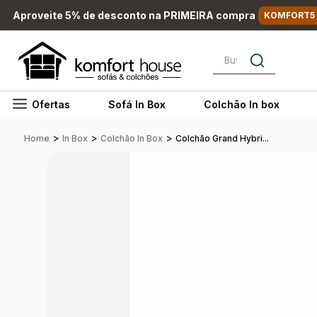
Aproveite 5% de desconto na PRIMEIRA compra
KOMFORT5
Busque por nome, marc
Ofertas
Sofá In Box
Colchão In box
>
>
>
Home
In Box
Colchão In Box
Colchão Grand Hybri...