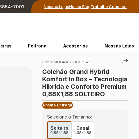
) 3854-7001
Nossas Lojas
Nosso Blog
Trabalhe Conosco
eiras
Poltrona
Acessórios
Nossas Lojas
Cód:
KMHGRAKT0000149
Colchão Grand Hybrid
Komfort In Box – Tecnologia
Híbrida e Conforto Premium
0,88X1,88 SOLTEIRO
Pronta Entrega
Selecione o Tamanho:
Solteiro
Casal
0,88x1,88
1,38x1,88