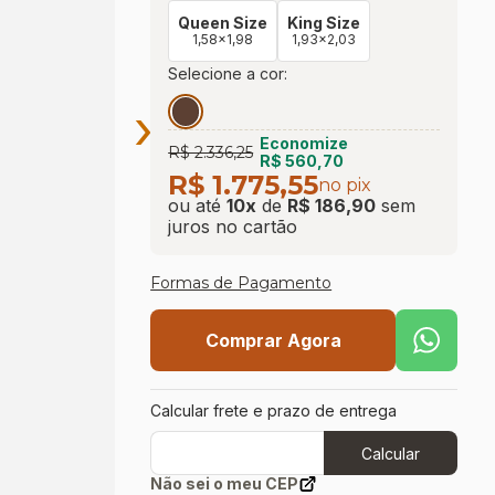
Queen Size
King Size
1,58x1,98
1,93x2,03
Selecione a cor:
›
Economize
R$ 2.336,25
R$ 560,70
R$ 1.775,55
no pix
ou até
10
x
de
R$ 186,90
sem
juros
no cartão
Formas de Pagamento
Comprar Agora
Calcular frete e prazo de entrega
Calcular
Não sei o meu CEP