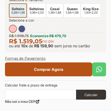
Selecione o Tamanho:
Solteiro
Solteirao
Casal
Queen
King Size
0,88x1,88
0,96x2,03
1,38x1,88
1,58x1,98
1,93x2,03
Selecione a cor:
R$ 1.998,75
Economize
R$ 479,70
R$ 1.519,05
no pix
ou até
10
x
de
R$ 159,90
sem juros
no cartão
Formas de Pagamento
Comprar Agora
Calcular frete e prazo de entrega
Calcular
Não sei o meu CEP