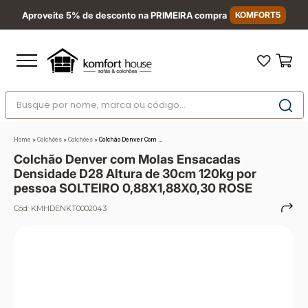
Aproveite 5% de desconto na PRIMEIRA compra
KOMFORT5
Busque por nome, marca ou código...
Termos mais buscados
Home
>
Colchões
>
Colchões
>
Colchão Denver Com ...
1
º
nara
Colchão Denver com Molas Ensacadas
2
º
sofá
Densidade D28 Altura de 30cm 120kg por
pessoa SOLTEIRO 0,88X1,88X0,30 ROSE
3
º
sofá retrátil
Cód:
KMHDENKT0002043
4
º
sofá cama
5
º
colchão
6
º
sofá canto
7
º
conjuntos
8
º
baú