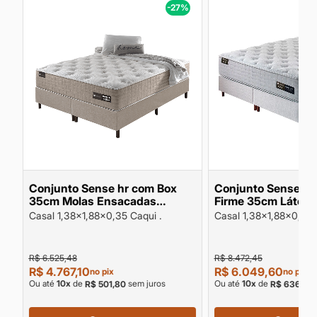
%
-27%
me
Conjunto Sense hr com Box
Conjunto Sense latex com Box
35cm Molas Ensacadas
Firme 35cm Látex D55 e
Espuma HR Densidade 33 e HR
Espuma HR D40 15
Casal 1,38x1,88x0,35 Caqui .
Casal 1,38x1,88x0,33 
D40 suporte 140kg pessoa
pessoa
R$ 6.525,48
R$ 8.472,45
R$ 4.767,10
R$ 6.049,60
no pix
no pix
Ou até
10
x
de
sem juros
Ou até
10
x
de
R$ 501,80
R$ 636,80