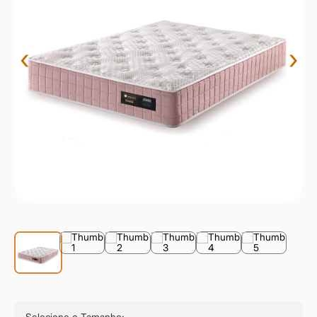
9
º
sevilha
10
º
prisma
‹
›