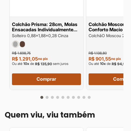
a
Colchão Prisma: 28cm, Molas
Colchão Moscou 2
g
Ensacadas Individualmente
Conforto Macio Su
D28 Suporte de Peso até
Peso 100kg por pe
Solteiro 0,88x1,88x0,28 Cinza
ColchãO Moscou 24c
120kg por Pessoa
Conforto Macio Supor
100kg Por Pessoa
R$ 1.698,75
R$ 1.138,80
R$ 1.291,05
R$ 901,55
no pix
no pix
Ou até
10
x
de
sem juros
Ou até
10
x
de
se
R$ 135,90
R$ 94,90
Comprar
Compra
Quem viu, viu também