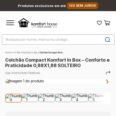
Produtos exclusivos em até
10X SEM JUROS!
Busque por nome, marca ou código...
Termos mais buscados
Home
>
In Box
>
Colchão In Box
>
Colchão Compact Kom...
1
º
nara
Colchão Compact Komfort In Box – Conforto e
2
º
sofá
Praticidade 0,88X1,88 SOLTEIRO
3
º
sofá retrátil
Cód:
KMHCOMKT0000146
‹
›
4
º
sofá cama
5
º
colchão
6
º
sofá canto
7
º
conjuntos
8
º
baú