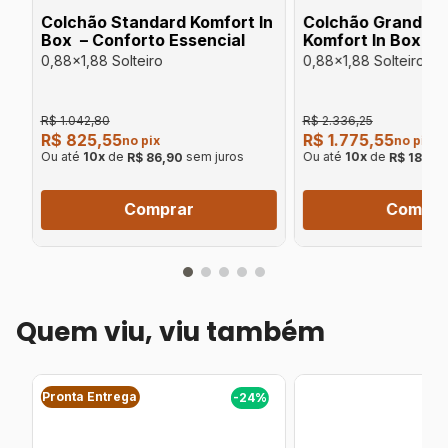
Colchão Standard Komfort In
Colchão Grand Hy
Box – Conforto Essencial
Komfort In Box – 
Híbrida e Confort
0,88x1,88 Solteiro
0,88x1,88 Solteiro
R$ 1.042,80
R$ 2.336,25
R$ 825,55
R$ 1.775,55
no pix
no pix
Ou até
10
x
de
sem juros
Ou até
10
x
de
R$ 86,90
R$ 186,9
Comprar
Compra
Quem viu, viu também
Pronta Entrega
%
-24%