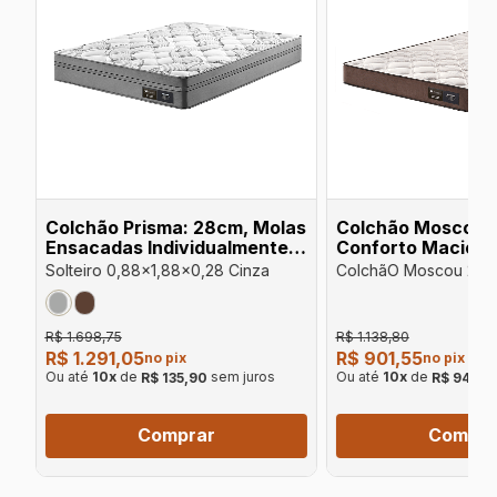
Colchão Prisma: 28cm, Molas
Colchão Moscou 
Ensacadas Individualmente
Conforto Macio S
D28 Suporte de Peso até
Peso 100kg por p
Solteiro 0,88x1,88x0,28 Cinza
ColchãO Moscou 24c
120kg por Pessoa
Conforto Macio Supo
100kg Por Pessoa
R$ 1.698,75
R$ 1.138,80
R$ 1.291,05
R$ 901,55
no pix
no pix
Ou até
10
x
de
sem juros
Ou até
10
x
de
R$ 135,90
R$ 94,90
Comprar
Compra