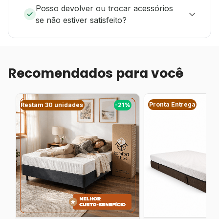
Posso devolver ou trocar acessórios
se não estiver satisfeito?
Recomendados para você
Pronta Entrega
%
Restam 30 unidades
-21%