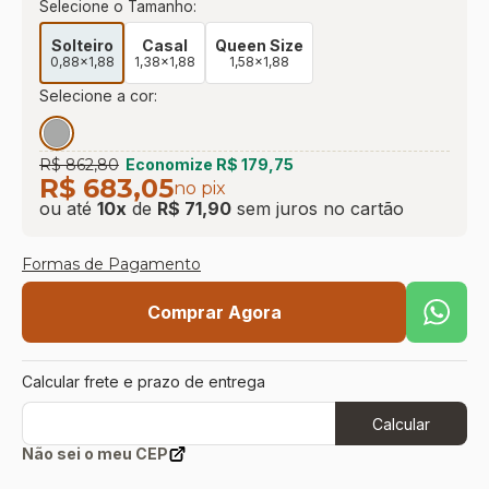
Selecione o Tamanho:
9
º
sevilha
Solteiro
Casal
Queen Size
10
º
prisma
0,88x1,88
1,38x1,88
1,58x1,88
Selecione a cor:
R$ 862,80
Economize
R$ 179,75
R$ 683,05
no pix
ou até
10
x
de
R$ 71,90
sem juros
no cartão
Formas de Pagamento
Comprar Agora
Calcular frete e prazo de entrega
Calcular
Não sei o meu CEP