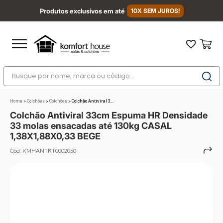
Produtos exclusivos em até
10X SEM JUROS!
Busque por nome, marca ou código...
Termos mais buscados
Home
>
Colchões
>
Colchões
>
Colchão Antiviral 3...
1
º
nara
Colchão Antiviral 33cm Espuma HR Densidade
2
º
sofá
33 molas ensacadas até 130kg CASAL
1,38X1,88X0,33 BEGE
3
º
sofá retrátil
Cód:
KMHANTKT0002050
4
º
sofá cama
5
º
colchão
6
º
sofá canto
7
º
conjuntos
8
º
baú