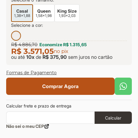
Selecione o Tamanho:
Casal
Queen
King Size
1,38x1,88
1,58x1,98
1,93x2,03
Selecione a cor:
R$ 4.886,70
Economize
R$ 1.315,65
R$ 3.571,05
no pix
ou até
10
x
de
R$ 375,90
sem juros
no cartão
Formas de Pagamento
Comprar Agora
Calcular frete e prazo de entrega
Calcular
Não sei o meu CEP