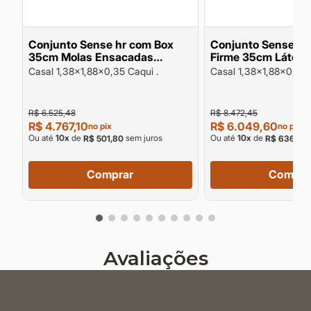
me
Conjunto Sense hr com Box
Conjunto Sense latex com Box
35cm Molas Ensacadas
Firme 35cm Látex D55 e
Espuma HR Densidade 33 e HR
Espuma HR D40 15
Casal 1,38x1,88x0,35 Caqui .
Casal 1,38x1,88x0,33 
D40 suporte 140kg pessoa
pessoa
R$ 6.525,48
R$ 8.472,45
R$ 4.767,10
R$ 6.049,60
no pix
no pix
Ou até
10
x
de
sem juros
Ou até
10
x
de
R$ 501,80
R$ 636,80
Comprar
Compra
Avaliações