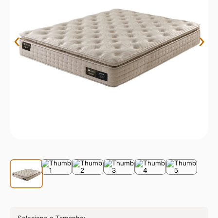
9
º
sevilha
10
º
prisma
‹
›