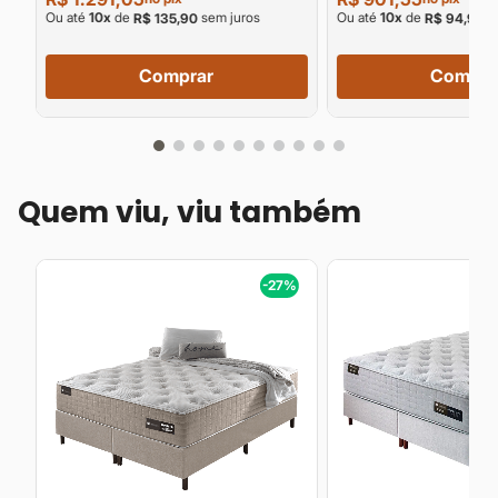
Ou até
10
x
de
sem juros
Ou até
10
x
de
se
R$ 135,90
R$ 94,90
Comprar
Compra
Quem viu, viu também
%
-27%