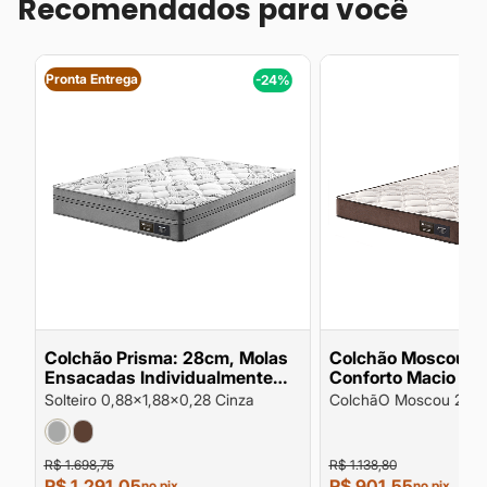
Recomendados para você
Pronta Entrega
%
-24%
a
Colchão Prisma: 28cm, Molas
Colchão Moscou 2
g
Ensacadas Individualmente
Conforto Macio Su
D28 Suporte de Peso até
Peso 100kg por pe
Solteiro 0,88x1,88x0,28 Cinza
ColchãO Moscou 24c
120kg por Pessoa
Conforto Macio Supor
100kg Por Pessoa
R$ 1.698,75
R$ 1.138,80
R$ 1.291,05
R$ 901,55
no pix
no pix