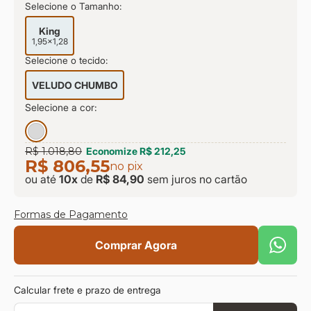
Selecione o Tamanho:
9
º
sevilha
King
10
º
prisma
1,95x1,28
Selecione o tecido:
VELUDO CHUMBO
Selecione a cor:
R$ 1.018,80
Economize
R$ 212,25
R$ 806,55
no pix
ou até
10
x
de
R$ 84,90
sem juros
no cartão
Formas de Pagamento
Comprar Agora
Calcular frete e prazo de entrega