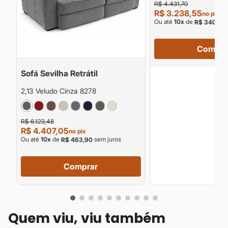
R$ 4.431,70
R$ 3.238,55
no pix
Ou até
10
x
de
R$ 340,90
Compra
Sofá Sevilha Retrátil
2,13 Veludo Cinza 8278
R$ 6.123,48
R$ 4.407,05
no pix
Ou até
10
x
de
sem juros
R$ 463,90
Comprar
Quem viu, viu também