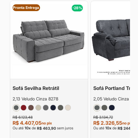
Pronta Entrega
%
-28%
Sofá Sevilha Retrátil
Sofá Portland Tradi
2,13 Veludo Cinza 8278
2,05 Veludo Cinza 827
R$ 6.123,48
R$ 3.134,72
R$ 4.407,05
R$ 2.326,55
no pix
no pix
Ou até
10
x
de
sem juros
Ou até
10
x
de
R$ 463,90
R$ 244,90