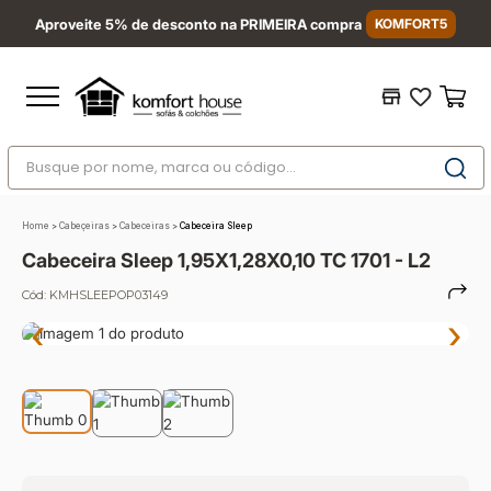
Aproveite 5% de desconto na PRIMEIRA compra
KOMFORT5
Busque por nome, marca ou código...
Termos mais buscados
Home
>
Cabeçeiras
>
Cabeceiras
>
Cabeceira Sleep
1
º
nara
Cabeceira Sleep 1,95X1,28X0,10 TC 1701 - L2
2
º
sofá
Cód:
KMHSLEEPOP03149
3
º
sofá retrátil
‹
›
4
º
sofá cama
5
º
colchão
6
º
sofá canto
7
º
conjuntos
8
º
baú