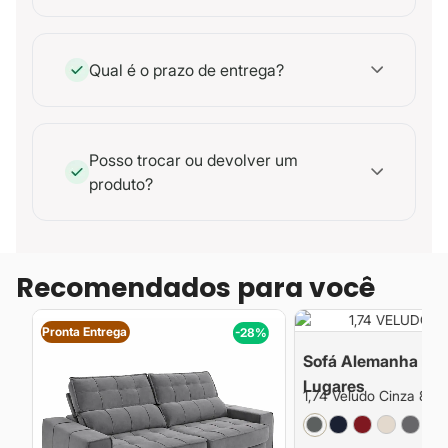
Qual é o prazo de entrega?
Posso trocar ou devolver um
produto?
Recomendados para você
Pronta Entrega
%
-28%
Sofá Alemanha Retr
Lugares
1,74 Veludo Cinza 827