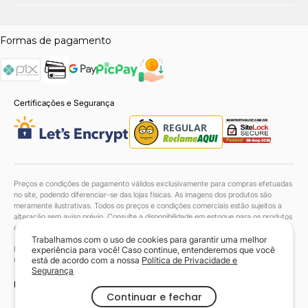
Quem viu, viu também
Formas de pagamento
%
-27%
Cabeceira Ravena
Cabeceira Genova
Certificações e Segurança
2,34x1,49x0,22 Tc 2403 / 1511 - L4
1,99x1,49x0,22 Tc 192
(Box 1,95)
1,95)
R$ 4.119,70
R$ 3.493,12
R$ 3.010,55
R$ 2.592,55
no pix
no pix
Preços e condições de pagamento válidos exclusivamente para compras efetuadas
Ou até
10
x
de
sem juros
Ou até
10
x
de
s
R$ 316,90
R$ 272,90
no site, podendo diferenciar-se das lojas físicas. As imagens dos produtos são
meramente ilustrativas. Todos os preços e condições comerciais estão sujeitos a
alteração sem aviso prévio. Consulte a disponibilidade em estoque para os produtos
Comprar
Compra
com entrega até 48h.
Trabalhamos com o uso de cookies para garantir uma melhor
Komfort House Sofás LTDA. | 38.046.549/0001-90 | Todos os direitos reservados.
experiência para você! Caso continue, entenderemos que você
Copyright© 2024
está de acordo com a nossa
Política de Privacidade e
Segurança
Powered by
Continuar e fechar