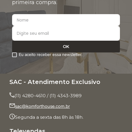
primeira compra.
Qual é o prazo de entrega?
Posso trocar ou devolver um
Eu aceito receber essa newsletter.
produto?
SAC - Atendimento Exclusivo
Recomendados para você
(11) 4280-4610 / (11) 4343-3989
sac@komforthouse.com.br
%
-21%
Segunda a sexta das 8h às 18h.
Cabeceira Olympe
2,11x1,34x0,21 Tc 1701
Televendas