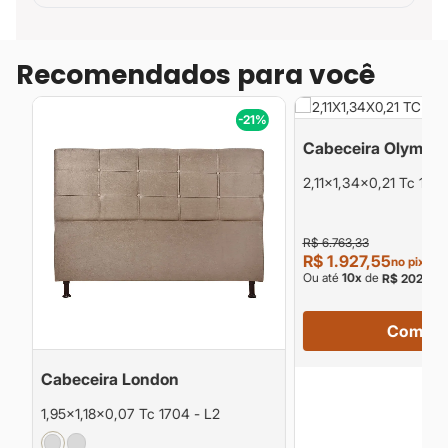
Recomendados para você
%
-21%
Cabeceira Olympe
2,11x1,34x0,21 Tc 1701
1,95)
R$ 6.763,33
R$ 1.927,55
no pix
Ou até
10
x
de
s
R$ 202,90
Compra
Cabeceira London
1,95x1,18x0,07 Tc 1704 - L2