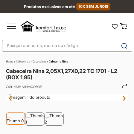
Produtos exclusivos em até
10X SEM JUROS!
Busque por nome, marca ou código...
Termos mais buscados
Home
>
Cabeçeiras
>
Cabeceiras
>
Cabeceira Nina
1
º
nara
Cabeceira Nina 2,05X1,27X0,22 TC 1701 - L2
2
º
sofá
(BOX 1,95)
3
º
sofá retrátil
Cód:
KMHNINA0003061
‹
›
4
º
sofá cama
5
º
colchão
6
º
sofá canto
7
º
conjuntos
8
º
baú