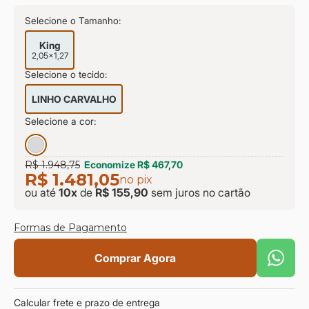
9
º
sevilha
Selecione o Tamanho:
10
º
prisma
King
2,05x1,27
Selecione o tecido:
LINHO CARVALHO
Selecione a cor:
R$ 1.948,75
Economize
R$ 467,70
R$ 1.481,05
no pix
ou até
10
x
de
R$ 155,90
sem juros
no cartão
Formas de Pagamento
Comprar Agora
Calcular frete e prazo de entrega