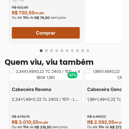
R$ 922,80
R$ 730,55
no pix
Ou até
10
x
de
sem juros
R$ 76,90
Comprar
Quem viu, viu também
%
-27%
Cabeceira Ravena
Cabeceira Genova
2,34x1,49x0,22 Tc 2403 / 1511 - L4
1,99x1,49x0,22 Tc 192
(Box 1,95)
1,95)
R$ 4.119,70
R$ 3.493,12
R$ 3.010,55
R$ 2.592,55
no pix
no pix
Ou até
10
x
de
sem juros
Ou até
10
x
de
s
R$ 316,90
R$ 272,90