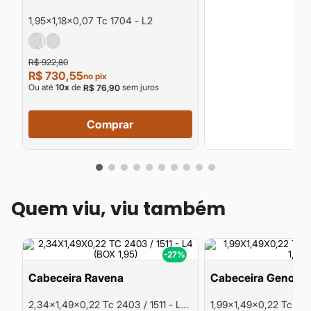
1,95x1,18x0,07 Tc 1704 - L2
R$ 922,80
R$ 730,55
no pix
Ou até
10
x
de
sem juros
R$ 76,90
Comprar
Quem viu, viu também
%
-27%
Cabeceira Ravena
Cabeceira Genova
2,34x1,49x0,22 Tc 2403 / 1511 - L4
1,99x1,49x0,22 Tc 192