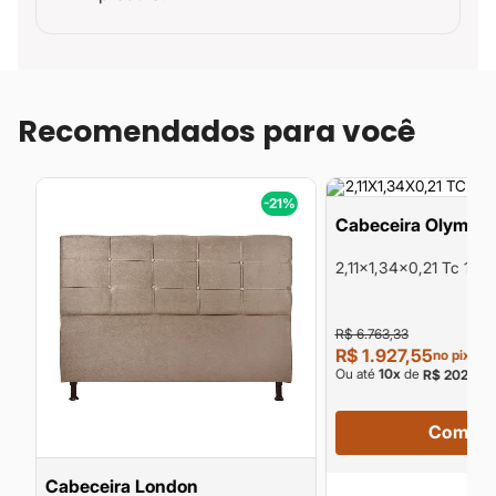
Recomendados para você
%
-21%
Cabeceira Olympe
2,11x1,34x0,21 Tc 1701
1,95)
R$ 6.763,33
R$ 1.927,55
no pix
Ou até
10
x
de
s
R$ 202,90
Compra
Cabeceira London