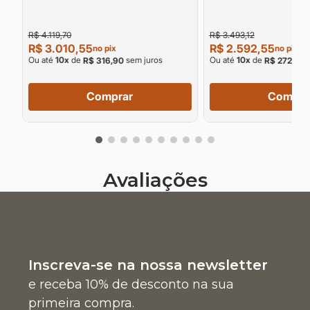
(Box 1,95)
1,95)
R$ 4.119,70
R$ 3.493,12
R$ 3.010,55
R$ 2.592,55
no pix
no pix
Ou até
10
x
de
sem juros
Ou até
10
x
de
s
R$ 316,90
R$ 272,90
Comprar
Compra
Avaliações
Inscreva-se na nossa newsletter
e receba 10% de desconto na sua
primeira compra.