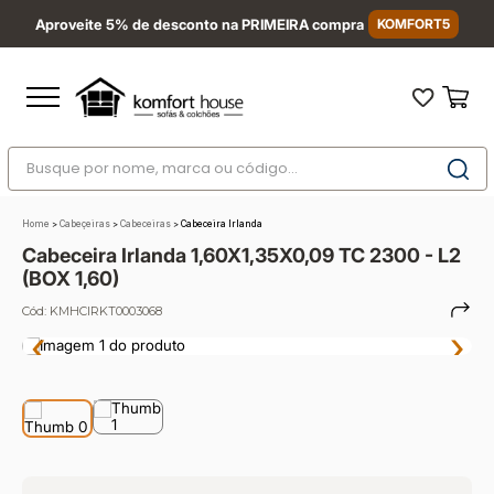
Aproveite 5% de desconto na PRIMEIRA compra
KOMFORT5
Busque por nome, marca ou código...
Termos mais buscados
Home
>
Cabeçeiras
>
Cabeceiras
>
Cabeceira Irlanda
1
º
nara
Cabeceira Irlanda 1,60X1,35X0,09 TC 2300 - L2
2
º
sofá
(BOX 1,60)
3
º
sofá retrátil
Cód:
KMHCIRKT0003068
‹
›
4
º
sofá cama
5
º
colchão
6
º
sofá canto
7
º
conjuntos
8
º
baú