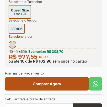
Selecione o Tamanho:
9
º
sevilha
10
º
prisma
Queen Size
1,60x1,35
Selecione o tecido:
139106
Selecione a cor:
R$ 1.286,25
Economize
R$ 308,70
R$ 977,55
no pix
ou até
10
x
de
R$ 102,90
sem juros
no cartão
Formas de Pagamento
Comprar Agora
Calcular frete e prazo de entrega