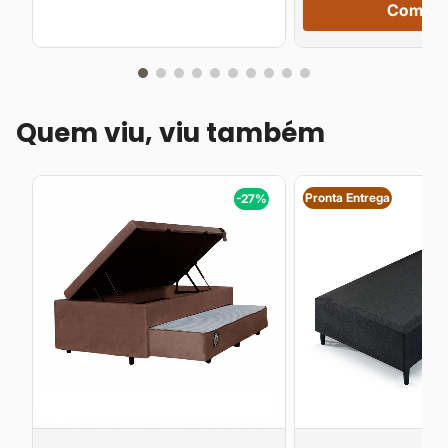
Compra
Quem viu, viu também
Pronta Entrega
%
-27%