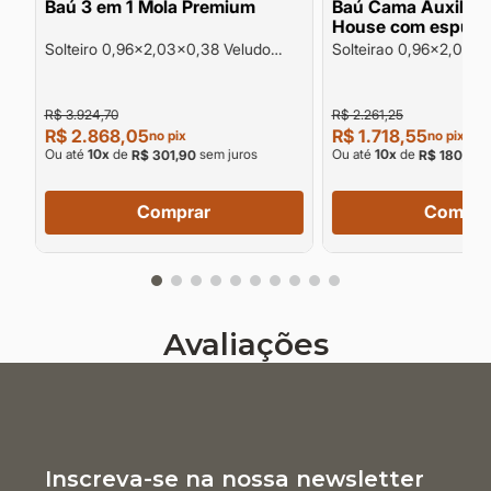
ra
Baú 3 em 1 Mola Premium
Baú Cama Auxiliar
House com espuma D28
com suporte de pes
Solteiro 0,96x2,03x0,38 Veludo
Solteirao 0,96x2,03x0
80kg por pessoa
Capuccino .
R$ 3.924,70
R$ 2.261,25
R$ 2.868,05
R$ 1.718,55
no pix
no pix
Ou até
10
x
de
sem juros
Ou até
10
x
de
s
R$ 301,90
R$ 180,90
Comprar
Compra
Avaliações
Inscreva-se na nossa newsletter