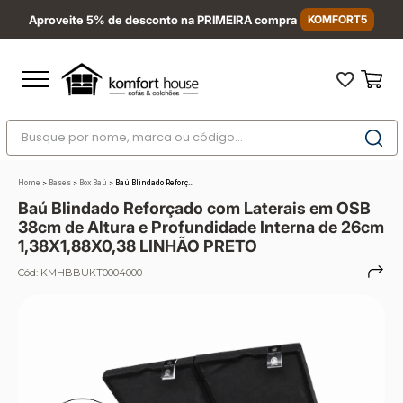
Aproveite 5% de desconto na PRIMEIRA compra
KOMFORT5
Busque por nome, marca ou código...
Termos mais buscados
Home
>
Bases
>
Box Baú
>
Baú Blindado Reforç...
1
º
nara
Baú Blindado Reforçado com Laterais em OSB
2
º
sofá
38cm de Altura e Profundidade Interna de 26cm
1,38X1,88X0,38 LINHÃO PRETO
3
º
sofá retrátil
Cód:
KMHBBUKT0004000
4
º
sofá cama
5
º
sofá canto
6
º
colchão
7
º
conjuntos
8
º
baú