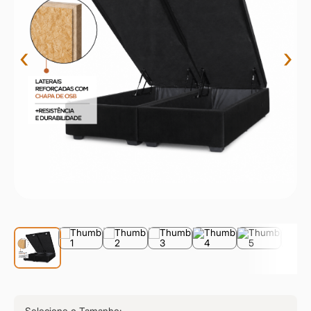
9
º
sevilha
10
º
prisma
‹
›