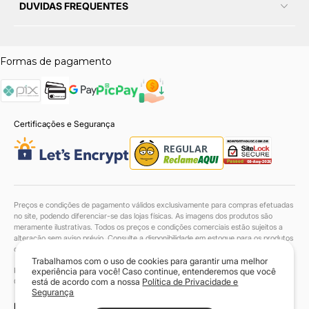
DUVIDAS FREQUENTES
Formas de pagamento
Certificações e Segurança
Preços e condições de pagamento válidos exclusivamente para compras efetuadas
no site, podendo diferenciar-se das lojas físicas. As imagens dos produtos são
meramente ilustrativas. Todos os preços e condições comerciais estão sujeitos a
alteração sem aviso prévio. Consulte a disponibilidade em estoque para os produtos
com entrega até 48h.
Trabalhamos com o uso de cookies para garantir uma melhor
Komfort House Sofás LTDA. | 38.046.549/0001-90 | Todos os direitos reservados.
experiência para você! Caso continue, entenderemos que você
Copyright© 2024
está de acordo com a nossa
Política de Privacidade e
Segurança
Powered by