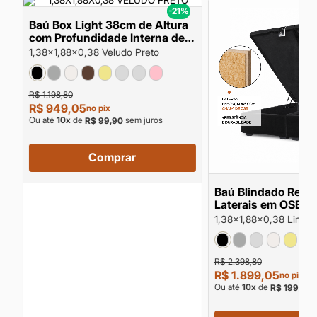
%
-21%
Baú Box Light 38cm de Altura
com Profundidade Interna de
o
26cm e Suporte de Peso de até
1,38x1,88x0,38 Veludo Preto
150kg
R$ 1.198,80
R$ 949,05
no pix
Ou até
10
x
de
sem juros
R$ 99,90
Comprar
Baú Blindado Refo
Laterais em OSB 3
Altura e Profundid
1,38x1,88x0,38 LinhãO
de 26cm
R$ 2.398,80
R$ 1.899,05
no pix
Ou até
10
x
de
s
R$ 199,90