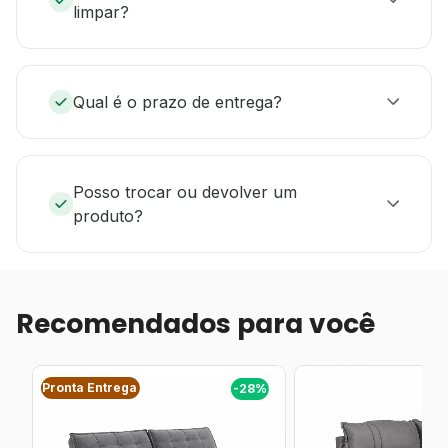
limpar?
Qual é o prazo de entrega?
Posso trocar ou devolver um
produto?
Recomendados para você
Pronta Entrega
%
-28%