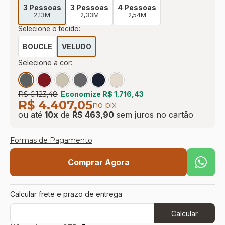
3 Pessoas
3 Pessoas
4 Pessoas
2,13M
2,33M
2,54M
Selecione o tecido:
BOUCLE
VELUDO
Selecione a cor:
R$ 6.123,48
Economize
R$ 1.716,43
R$ 4.407,05
no pix
ou até
10
x
de
R$ 463,90
sem juros
no cartão
Formas de Pagamento
Comprar Agora
Calcular frete e prazo de entrega
Calcular