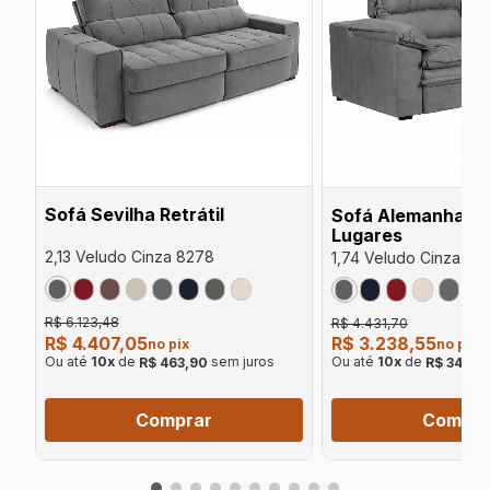
Sofá Sevilha Retrátil
Sofá Alemanha Ret
Lugares
2,13 Veludo Cinza 8278
1,74 Veludo Cinza 82
R$ 6.123,48
R$ 4.431,70
R$ 4.407,05
R$ 3.238,55
no pix
no pix
Ou até
10
x
de
sem juros
Ou até
10
x
de
R$ 463,90
R$ 340,9
Comprar
Compra