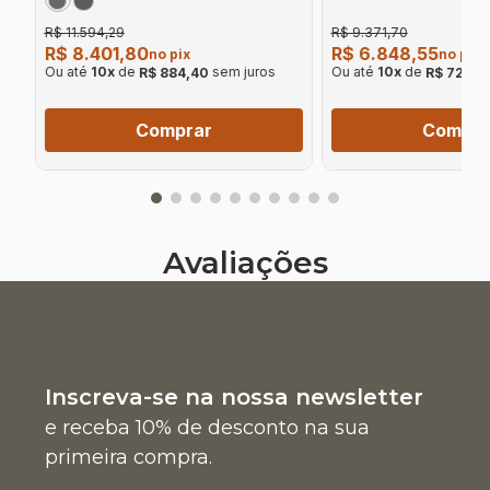
R$ 11.594,29
R$ 9.371,70
R$ 8.401,80
R$ 6.848,55
no pix
no pix
Ou até
10
x
de
sem juros
Ou até
10
x
de
R$ 884,40
R$ 720,9
Comprar
Compra
Avaliações
Inscreva-se na nossa newsletter
e receba 10% de desconto na sua
primeira compra.