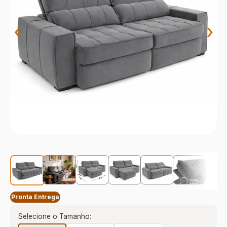
9
º
sevilha
10
º
prisma
‹
›
Pronta Entrega
Selecione o Tamanho: