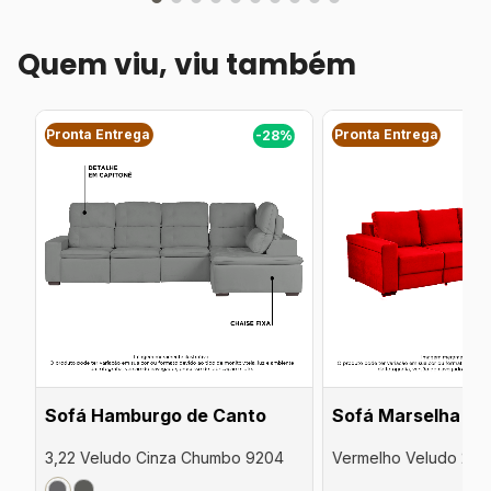
Quem viu, viu também
Pronta Entrega
Pronta Entrega
%
-28%
Sofá Hamburgo de Canto
Sofá Marselha de
3,22 Veludo Cinza Chumbo 9204
Vermelho Veludo 2,5