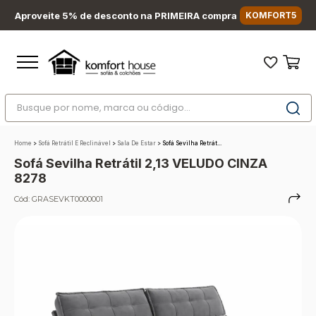
Aproveite 5% de desconto na PRIMEIRA compra
KOMFORT5
Busque por nome, marca ou código...
Termos mais buscados
Home
>
Sofá Retrátil E Reclinável
>
Sala De Estar
>
Sofá Sevilha Retrát...
1
º
nara
Sofá Sevilha Retrátil 2,13 VELUDO CINZA
2
º
sofá
8278
3
º
sofá retrátil
Cód:
GRASEVKT0000001
4
º
sofá cama
5
º
colchão
6
º
sofá canto
7
º
conjuntos
8
º
baú