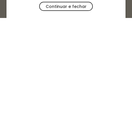
Continuar e fechar
Segunda a sábado das 9h às 20h.
Domingos e feriados das 9h às 19h
OFERTAS
CATEGORIAS
AMBIENTES
INSTITUCIONAL
AJUDA E SUPORTE
DUVIDAS FREQUENTES