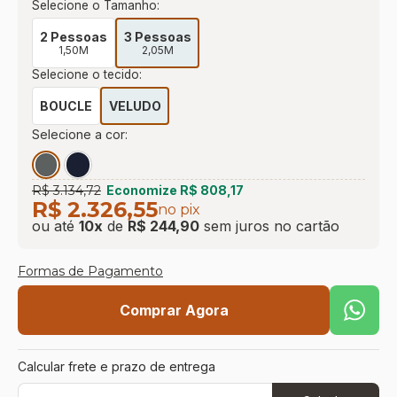
Selecione o Tamanho:
9
º
sevilha
2 Pessoas
3 Pessoas
10
º
prisma
1,50M
2,05M
Selecione o tecido:
BOUCLE
VELUDO
Selecione a cor:
R$ 3.134,72
Economize
R$ 808,17
R$ 2.326,55
no pix
ou até
10
x
de
R$ 244,90
sem juros
no cartão
Formas de Pagamento
Comprar Agora
Calcular frete e prazo de entrega