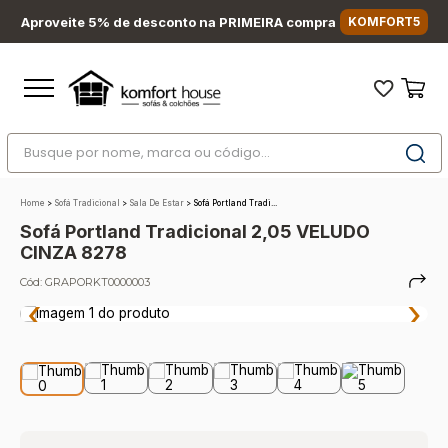
Aproveite 5% de desconto na PRIMEIRA compra
KOMFORT5
Busque por nome, marca ou código...
Termos mais buscados
Home
>
Sofá Tradicional
>
Sala De Estar
>
Sofá Portland Tradi...
1
º
nara
Sofá Portland Tradicional 2,05 VELUDO
2
º
sofá
CINZA 8278
3
º
sofá retrátil
Cód:
GRAPORKT0000003
‹
›
4
º
sofá cama
5
º
colchão
6
º
sofá canto
7
º
conjuntos
8
º
baú