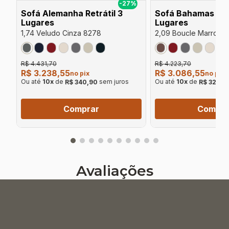
%
-27%
Sofá Alemanha Retrátil 3
Sofá Bahamas Retr
Lugares
Lugares
1,74 Veludo Cinza 8278
2,09 Boucle Marrom 
R$ 4.431,70
R$ 4.223,70
R$ 3.238,55
R$ 3.086,55
no pix
no pix
Ou até
10
x
de
sem juros
Ou até
10
x
de
R$ 340,90
R$ 324,9
Comprar
Compra
Avaliações