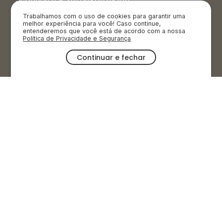
Trabalhamos com o uso de cookies para garantir uma
Televendas
melhor experiência para você! Caso continue,
entenderemos que você está de acordo com a nossa
Política de Privacidade e Segurança
(11) 3854-7001
Continuar e fechar
Segunda a sábado das 9h às 20h.
Domingos e feriados das 9h às 19h
OFERTAS
CATEGORIAS
AMBIENTES
INSTITUCIONAL
AJUDA E SUPORTE