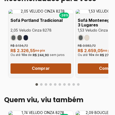
%
-26%
Sofá Portland Tradicional
Sofá Montenegro 
3 Lugares
2,05 Veludo Cinza 8278
1,53 Veludo Cinza 82
R$ 3.134,72
R$ 3.582,72
R$ 2.326,55
R$ 2.659,05
no pix
no pix
Ou até
10
x
de
sem juros
Ou até
10
x
de
R$ 244,90
R$ 279,9
Comprar
Compra
Quem viu, viu também