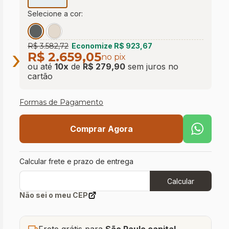
Selecione a cor:
R$ 3.582,72
Economize
R$ 923,67
›
R$ 2.659,05
no pix
ou até
10
x
de
R$ 279,90
sem juros
no
cartão
Formas de Pagamento
Comprar Agora
Calcular frete e prazo de entrega
Calcular
Não sei o meu CEP
Frete grátis para
São Paulo capital