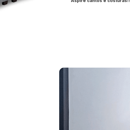
Aspire cantos e costuras
f