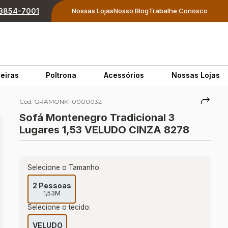
) 3854-7001
Nossas Lojas
Nosso Blog
Trabalhe Conosco
eiras
Poltrona
Acessórios
Nossas Lojas
Cód:
GRAMONKT0000032
Sofá Montenegro Tradicional 3
Lugares 1,53 VELUDO CINZA 8278
Selecione o Tamanho:
2 Pessoas
1,53M
Selecione o tecido:
VELUDO