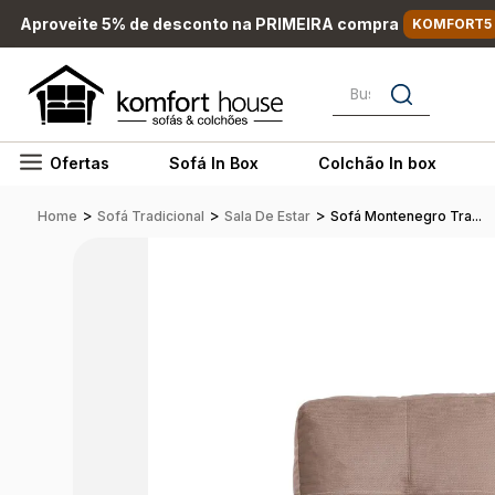
Aproveite 5% de desconto na PRIMEIRA compra
KOMFORT5
Busque por nome, marc
Ofertas
Sofá In Box
Colchão In box
>
>
>
Home
Sofá Tradicional
Sala De Estar
Sofá Montenegro Tra...