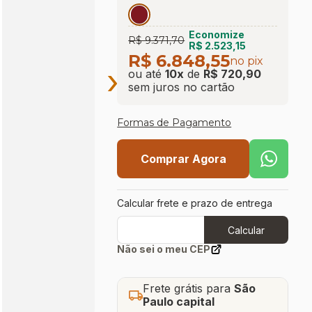
Economize
R$ 9.371,70
R$ 2.523,15
R$ 6.848,55
no pix
›
ou até
10
x
de
R$ 720,90
sem juros
no cartão
Formas de Pagamento
Comprar Agora
Calcular frete e prazo de entrega
Calcular
Não sei o meu CEP
Frete grátis para
São
Paulo capital