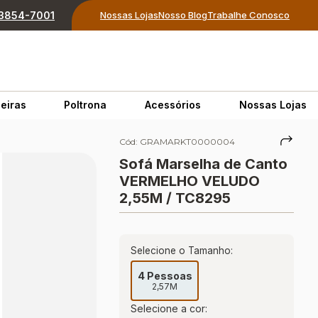
) 3854-7001
Nossas Lojas
Nosso Blog
Trabalhe Conosco
eiras
Poltrona
Acessórios
Nossas Lojas
Cód:
GRAMARKT0000004
Sofá Marselha de Canto
VERMELHO VELUDO
2,55M / TC8295
Selecione o Tamanho:
4 Pessoas
2,57M
Selecione a cor: